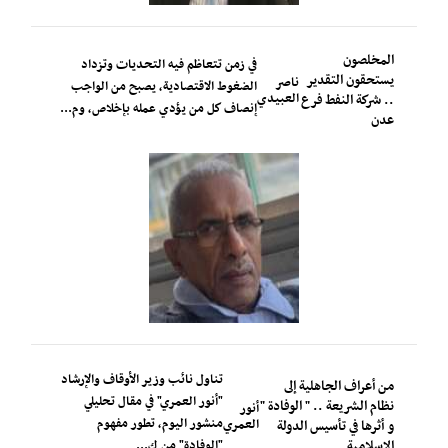
المخلصون
في زمن تتعاظم فيه التحديات وتزداد
يستحقون التقدير
ناصر
الضغوط الاقتصادية، يصبح من الواجب
العبيدي
.. شركة النفط فرع
إنصاف كل من يؤدي عمله بإخلاص، وم...
عدن
تناول نائب وزير الأوقاف والإرشاد
من أعراف الجاهلية إلى
"أنور العمري" في مقال تحليلي
نظام الشريعة .. " الوفادة "
أنور
منشور اليوم، تطور مفهوم
العمري
و أثرها في تأسيس الدولة
الإسلامية
"الوفادة" من ك...