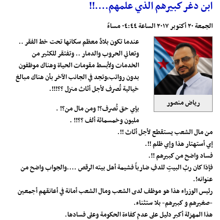
ابن دغر كبيرهم الذي علمهم....!!
الجمعة ٢٠ أكتوبر ٢٠١٧ الساعة ٠٤:٤٤ مساءً
عندما تكون بلادٌ معظم سكانها تحت خط الفقر ..
وتعاني الحروب والدمار .. وتفتقر للكثير من
الخدمات ولأبسط مقومات الحياة وهناك موظفون
بدون رواتب،وتجد في الجانب الآخر بأن هناك مبالغ
خيالية تُصرف لأجل أثاث منزل ؟؟!!!.
رياض منصور
بإي حق تُصرف؟! ومن مال من؟! .
مليون وخمسمائة ألف ؟؟!! .
من مال الشعب يستقطع لأجل أثاث !!.
إي أستهتار هذا وإي ظلم !!.
فساد واضح من كبيرهم !!.
فإذا كان ربُ البيتِ للدفِ ضارباً فشيمة أهل بيته الرقص ....والجواب واضح من
عنوانه!.
رئيس الوزراء هذا هو موظف لدى الشعب ومال الشعب أمانة في أعانقهم أجمعين
-صغيرهم و كبيرهم- بلا ستثناء.
هذا المهزلة أكبر دليل على عدم كفاءة الحكومة وعلى فسادها.