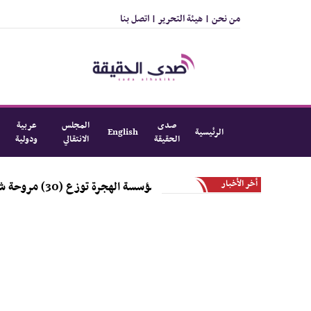
من نحن |
هيئة التحرير |
اتصل بنا
صدى
المجلس
عربية
الرئيسية
English
الحقيقة
الانتقالي
ودولية
أخر الأخبار
مؤسسة الهجرة توزع (30) مروحة شحن في العاصمة عدن و لحج