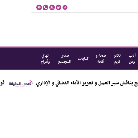
أدب
تكنو
صحة و
صدى
تهاني
كتابات
وفن
تايم
أناقة
المجتمع
وأفراح
سير العمل و تعزيز الأداء القضائي و الإداري
قوات الأ