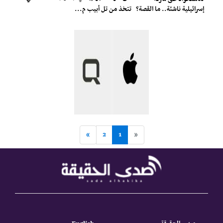
إسرائيلية ناشئة.. ما القصة؟
تتخذ من تل أبيب م...
»
2
1
«