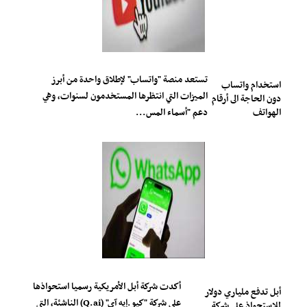
تستعد منصة "واتساب" لإطلاق واحدة من أبرز
استخدام واتساب
الميزات التي انتظرها المستخدمون لسنوات، وهي
دون الحاجة الى أرقام
الهواتف
دعم "أسماء المس...
أكدت شركة أبل الأمريكية رسميا استحواذها
أبل تدفع ملياري دولار
على شركة "كيو.إيه آي" (Q.ai) الناشئة، التي
للاستحواذ على شركة