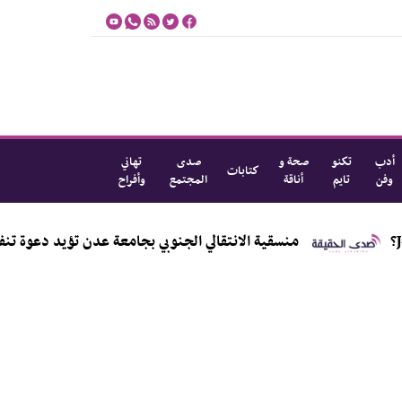
أدب
تكنو
صحة و
صدى
تهاني
كتابات
وفن
تايم
أناقة
المجتمع
وأفراح
منسقية الانتقالي الجنوبي بجامعة عدن تؤيد دعوة تنفيذية ال