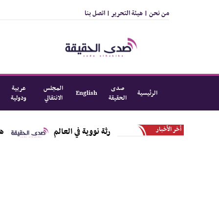
من نحن |
هيئة التحرير |
اتصل بنا
صدى
المجلس
عربية
الرئيسية
English
الحقيقة
الانتقالي
ودولية
أخر الأخبار
لقاتل الذي تسبب بأسوأ كارثة نووية في العالم
هل تتجه القاهرة لصفقة بـ4 م