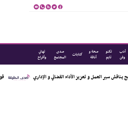
أدب
تكنو
صحة و
صدى
تهاني
كتابات
وفن
تايم
أناقة
المجتمع
وأفراح
سير العمل و تعزيز الأداء القضائي و الإداري
قوات الأ