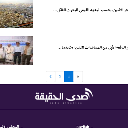
»
2
1
«
English
المجلس الانتق