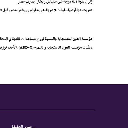
زلزال بقوة 5.3 درجة على مقياس ريختر يضرب مصر
ضربت هزة أرضية بقوة 5.6 درجة على مقياس ريختر، مصر، قبل فجر الاثنين، بحسب المعهد القومي للبحوث الفلكي...
مؤسسة العون للاستجابة والتنمية توزع مساعدات نقدية في المخا
دشّنت مؤسسة العون للاستجابة والتنمية (ARD-Y)، الأحد، توزيع الدفعة الأولى من المساعدات النقدية متعددة...
صدى الحقيقة