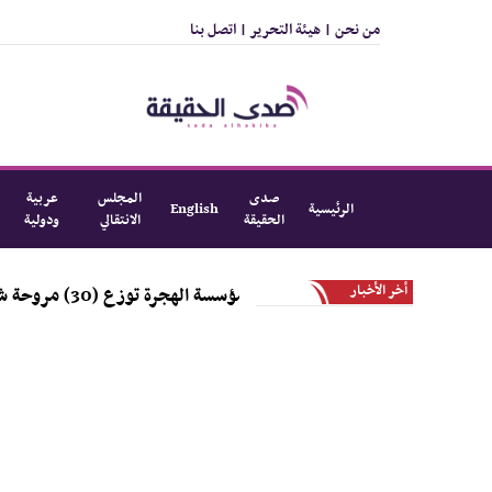
من نحن |
هيئة التحرير |
اتصل بنا
صدى
المجلس
عربية
الرئيسية
English
الحقيقة
الانتقالي
ودولية
أخر الأخبار
مؤسسة الهجرة توزع (30) مروحة شحن في العاصمة عدن و لحج