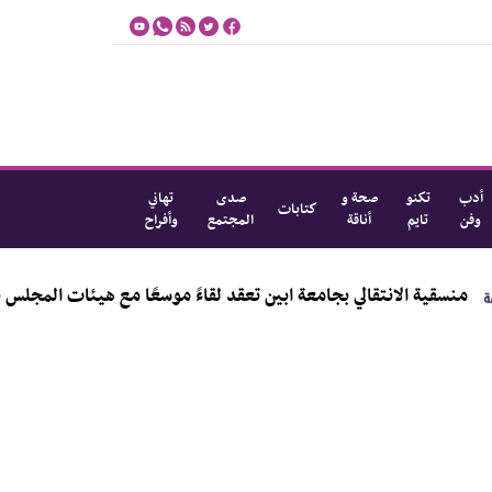
أدب
تكنو
صحة و
صدى
تهاني
كتابات
وفن
تايم
أناقة
المجتمع
وأفراح
إعادة مكانتها
منسقية الانتقالي بجامعة ابين تعقد لقاء