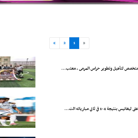
»
2
1
«
كز متخصص لتأهيل وتطوير حراس المرمى ، معتب...
1 في ثاني مبارياته الت...