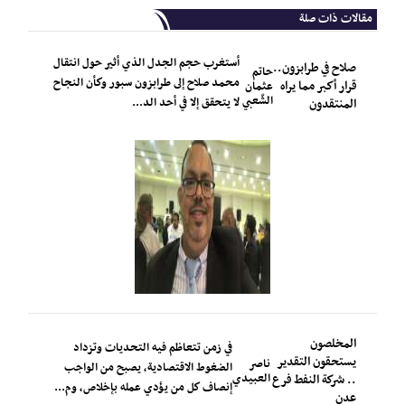
مقالات ذات صلة
أستغرب حجم الجدل الذي أثير حول انتقال
صلاح في طرابزون..
حاتم
محمد صلاح إلى طرابزون سبور وكأن النجاح
قرار أكبر مما يراه
عثمان
الشّعبي
لا يتحقق إلا في أحد الد...
المنتقدون
المخلصون
في زمن تتعاظم فيه التحديات وتزداد
يستحقون التقدير
ناصر
الضغوط الاقتصادية، يصبح من الواجب
العبيدي
.. شركة النفط فرع
إنصاف كل من يؤدي عمله بإخلاص، وم...
عدن