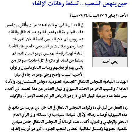
حين ينهض الشعب .. تسقط رهانات الإلغاء
الأحد ١١ يناير ٢٠٢٦ الساعة ٠٩:٢٤ مساءً
في الخطاب الذي تم تأجيله عدة مرات وأُلقي يوم أمس
عقب المليونية الجماهيرية المؤيدة للانتقالي وللقائد
عيدروس، لم يذكر العليمي قضية البيان الذي تلاه
عبدالرحمن جلال شاهر الصبيحي - أمين عام الأمانة
العامة لهيئة رئاسة المجلس ، وهو البيان الذي لم
يسقط من لسانه أو ذكره في كل أحاديثه مع كل من
يحي أحمد
يلتقي بهم أو يقابلهم وبذات الدبلوماسيين والوفود
الأجنبية لسبب واضح وجلي، وهو ما جاء في بيان
الهيئات القيادية للمجلس الانتقالي "الجمعية العمومية، مجلس المستشارين، والأمانة
العامة"، والسبب الآخر هو الحشد المليوني والبيان الصادر عن هذا الحشد التي أكدت
ليس فقط عدم شرعية البيان الذي ذاع من الرياض التي تم تحت الإشراف والإكراه.
ردة الفعل من قبل قيادة وقواعد المجلس الانتقالي في الداخل التي عبرت عن ذاتها في
هذه المليونية أوصلت رسالة أولاً إلى القيادة السياسية في المملكة وإلى الرأي العام
المحلي والإقليمي والدولي، أكدت هذه الرسالة أن المجلس الانتقالي حامل سياسي
للقضية الجنوبية وكممثل للغالبية العظمى لشعب الجنوب أكبر من أن يتم إلغاؤه