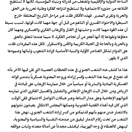
الساحة الدولية والإقليمية وتضعف من قدراته وبنيته المؤسسية، لكنها لا تستطيع
اقتلاعه من جذوره الاجتماعية ولا تستطيع انتزاعه كفكرة وطنية تحررية عن الحق
والحرية وتقرير المصير. فهذه الأفكار ظلت عبر مراحل التاريخ المختلفة خارج
السيطرة والاحتواء القسري أو الناعم من قبل أي جهة مهما كانت قوتها، لسبب بسيط
أن هذه القوة مهما كانت وحشيتها في القتل والإرهاب الفكري والعسكري ومهما كان
دهاؤها ونفوذها إلا أنها أعجز من أن تحاصر الفكرة، لا سيما عندما تتعلق بالحق
وبالحرية وبالحاجة إلى الحياة الكريمة والأمن والاستقرار. فكل هذه المفردات ظلت
على الدوام تشكل العناصر الأولية والبنية الأساسية لإرادة الشعوب وثباتها وصمودها
الذي لا يقهر.
هذا ما كشف عنه الشعب الجنوبي في هذه اللحظات العصيبة التي ظن فيها الآخر بأنه
قد نجح في هزيمة هذا الشعب وكسر إرادته وروحه المعنوية عسكرياً بتدمير قواته
العسكرية المادية والبشرية أو سياسياً من خلال ممارسة الإرهاب على قيادته في
الرياض ومن خلال البث الإرهابي الإعلامي والتضليل والغسيل الفكري الذي تمارسه
قنواتهم الإعلامية وعلى مدار الساعة وعبر شبكات التواصل الاجتماعي ففي الوقت
الذي كان فيه أعداء القضية الجنوبية وممثلها المجلس الانتقالي يعيشون نشوتهم
بالانتصار ضنن منهم بأنهم قدتمكنو من كسر إرادة الشعب الجنوبي، نهض هذا
الشعب من تحت ركام الدمار ليفيق من صدمته النفسية والسياسية والمعنوية،
لينهض كالعنقاء في وجه الهزيمة، ليكشف مجدداً عن أصالة معدنه وثبات مواقفه