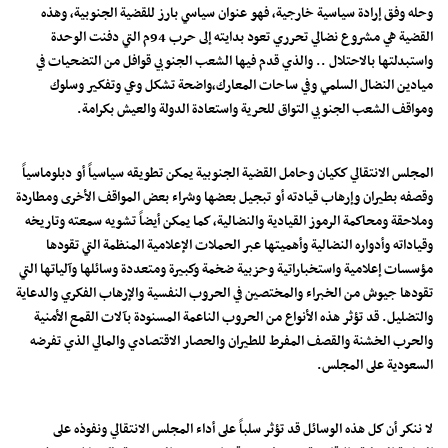
وحله وفق إرادة سياسية خارجية، فهو عنوان سياسي بارز للقضية الجنوبية، وهذه
القضية هي مشروع نضالي تحرري تعود بدايته إلى حرب 94م التي دفنت الوحدة
واستبدلتها بالاحتلال .. والذي قدم فيها الشعب الجنوبي قوافل من التضحيات في
ميادين النضال السلمي وفي ساحات المعارك،واضحة تشكل وعي وتفكير وسلوك
ومواقف الشعب الجنوبي التواق للحرية واستعادة الدولة والعيش بكرامة.
المجلس الانتقالي ككيان وحامل القضية الجنوبية يمكن تطويقه سياسياً أو دبلوماسياً
وقصفه بطيران وإرهاب قيادته أو تبجيل بعضها وشراء بعض المواقف الأخرى ومطاردة
وملاحقة ومحاكمة الرموز القيادية والنضالية، كما يمكن أيضاً تشويه سمعته وتاريخه
وقياداته وأدواره النضالية وأهميتها عبر الحملات الإعلامية المنظمة التي تقودها
مؤسسات إعلامية واستخباراتية وحزبية ضخمة وكبيرة ومتعددة وسائلها وآلياتها التي
تقودها جيوش من الخبراء والمختصين في الحروب النفسية والإرهاب الفكري والدعاية
والتضليل. قد تؤثر هذه الأنواع من الحروب الناعمة المسنودة بآلات القمع الأمنية
والحرب الخشنة والقصف المفرط للطيران والحصار الاقتصادي والمالي الذي تفرضه
السعودية على المجلس.
لا ننكر أن كل هذه الوسائل قد تؤثر سلباً على أداء المجلس الانتقالي ونفوذه على