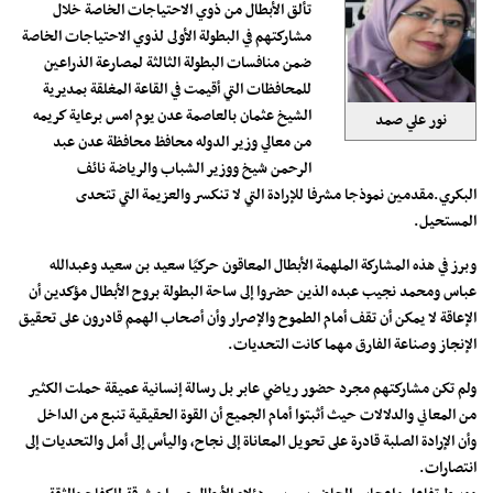
تألق الأبطال من ذوي الاحتياجات الخاصة خلال
مشاركتهم في البطولة الأولى لذوي الاحتياجات الخاصة
ضمن منافسات البطولة الثالثة لمصارعة الذراعين
للمحافظات التي أقيمت في القاعة المغلقة بمديرية
الشيخ عثمان بالعاصمة عدن يوم امس برعاية كريمه
نور علي صمد
من معالي وزير الدوله محافظ محافظة عدن عبد
الرحمن شيخ ووزير الشباب والرياضة نائف
البكري.مقدمين نموذجا مشرفا للإرادة التي لا تنكسر والعزيمة التي تتحدى
المستحيل.
وبرز في هذه المشاركة الملهمة الأبطال المعاقون حركيًا سعيد بن سعيد وعبدالله
عباس ومحمد نجيب عبده الذين حضروا إلى ساحة البطولة بروح الأبطال مؤكدين أن
الإعاقة لا يمكن أن تقف أمام الطموح والإصرار وأن أصحاب الهمم قادرون على تحقيق
الإنجاز وصناعة الفارق مهما كانت التحديات.
ولم تكن مشاركتهم مجرد حضور رياضي عابر بل رسالة إنسانية عميقة حملت الكثير
من المعاني والدلالات حيث أثبتوا أمام الجميع أن القوة الحقيقية تنبع من الداخل
وأن الإرادة الصلبة قادرة على تحويل المعاناة إلى نجاح، واليأس إلى أمل والتحديات إلى
انتصارات.