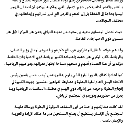
ووسط تفاعل وإعجاب الحاضرين رسم هؤلاء الأبطال صورا مشرقة للكفاح والثقة
بالنفس وقدموا أداء يعكس حجم الإصرار الذي يملكونه ليوكدوا أن أصحاب الهمم
ليسوا بحاجة إلى الشفقة بل إلى الدعم والفرص التي تبرز قدراتهم وإبداعاتهم في
مختلف المجالات.
حيث تحصل المتسابق سعيد بن سعيد من مدينه التواهي بعدن على المركز الأول على
مستوى ذوي الاحتياجات الخاصة.
وقد عبر هولاء الأبطال المشاركون عن بالغ شكرهم وتقديرهم لمعالي وزير الشباب
والرياضة نائف البكري على دعمه واهتمامه الكبير برياضة ذوي الاحتياجات الخاصة
مؤكدين أن هذا الاهتمام أسهم في منحهم مساحة لإظهار قدراتهم ومواهبهم الرياضية.
كما أشادوا كذلك بالدور البارز الذي يقوم به المهندس أرحب حسن ياسين رئيس
الاتحاد اليمني العام للقوة البدنية و مصارعة الذراعين .مثمنين جهوده الكبيرة في
إنجاح البطولة وحرصه على إشراك ذوي الهمم في مختلف المنافسات الرياضية وبما
يعزز من حضورهم ودورهم في المجتمع الرياضي.
لقد كانت مشاركتهم واحدة من أبرز المشاهد المؤثرة في البطولة ورسالة ملهمة
للمجتمع بأن الإنسان يستطيع أن يصنع المستحيل متى ما امتلك الإرادة والعزيمة
والإيمان بنفسه .