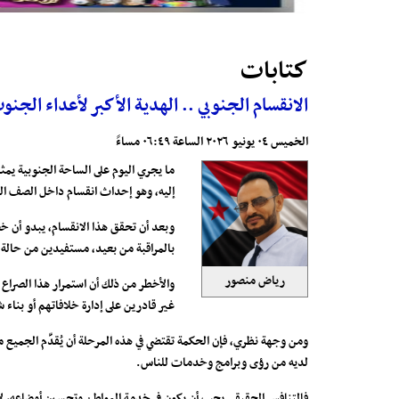
كتابات
الانقسام الجنوبي .. الهدية الأكبر لأعداء الجنو
الخميس ٠٤ يونيو ٢٠٢٦ الساعة ٠٦:٤٩ مساءً
ما يجري اليوم على الساحة الجنوبية يم
إليه، وهو إحداث انقسام داخل الصف الج
وبعد أن تحقق هذا الانقسام، يبدو أن خ
بالمراقبة من بعيد، مستفيدين من حالة 
رياض منصور
والأخطر من ذلك أن استمرار هذا الصراع 
غير قادرين على إدارة خلافاتهم أو بناء
ومن وجهة نظري، فإن الحكمة تقتضي في هذه المرحلة أن يُقدِّم الجميع 
لديه من رؤى وبرامج وخدمات للناس.
فالتنافس الحقيقي يجب أن يكون في خدمة المواطن وتحسين أوضاعه، لا 