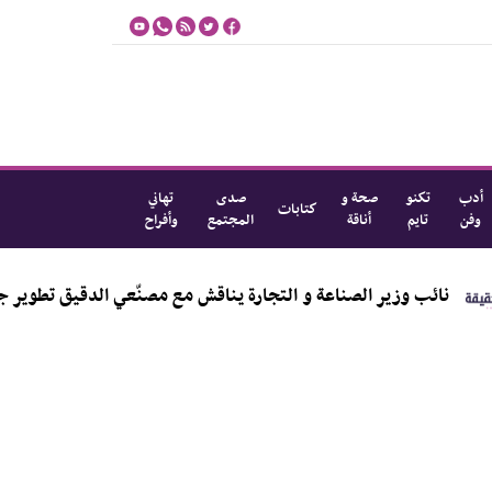
أدب
تكنو
صحة و
صدى
تهاني
كتابات
وفن
تايم
أناقة
المجتمع
وأفراح
تتألق بالألوان
نائب وزير الصناعة و التجارة يناقش مع م