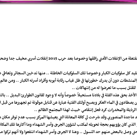
منذ العام 2011 والجنوب يعيش حالة مفتعلة من الإنفلات الأ
يد كل سلوكيات الكبار وخصوصا تلك السلوكيات الخاطئة .. منها تدخين السجائر وتعاطي عد
لمنشطات دون أن يدرك خطورتها في ظل غياب رقابة أبويه وأفراد أسرته الكبار .. ومن عالم
ا للقتل بسبب ما تعرضوا له من إنتهاكات ..
خذ بحق هذه الفئة في بلادنا مستحيلاً خصوصاً وأنه لا وجود لقانون الطوارئ البديل .. ب
صطادون في الماء العكر ويصبح أولئك الفتية عبارة عن قنابل موقوتة تم تجهيزها من قبل ا
 الرذيلة والمخدرات كرد فعل إنتقامي خبيث لهذا المجتمع الظالم ..
يد ماجدة المنصوري وقد شرحت لي كافة المعاناة التي يعيشها المركز بسبب عدم توفر مكان
 الذي كان يؤويهم بحجة تحويله لمكتب لشؤون الجرحى وأسر الشهداء وما أكثرها تلك المك
ى وصل بالبعض منهم حد التسول .. وهنا لا الجرحى وأسر الشهداء انتفعوا ولا أنهم تركوا مب