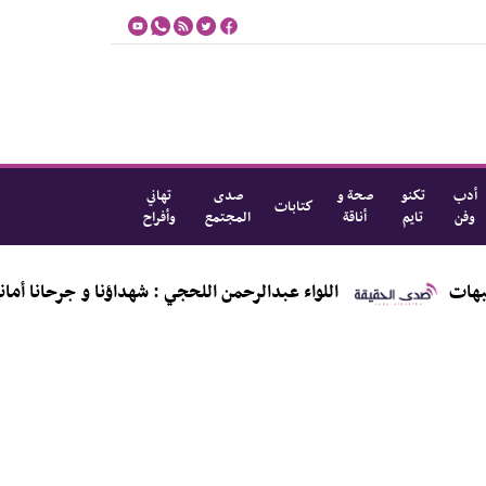
أدب
تكنو
صحة و
صدى
تهاني
كتابات
وفن
تايم
أناقة
المجتمع
وأفراح
اللواء عبدالرحمن اللحجي : شهداؤنا و جرحانا أمانة في أعن