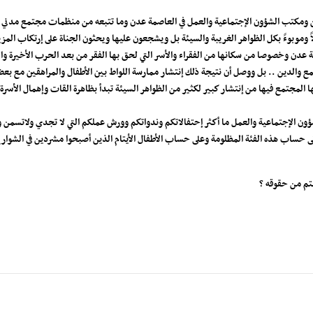
ومكتب الشؤون الإجتماعية والعمل في العاصمة عدن وما تتبعه من منظمات مجتمع مدني همه
لولاً وموبوءً بكل الظواهر الغريبة والسيئة بل ويشجعون عليها ويحثون الجناة على إرتكاب ا
 عدن وخصوصا من سكانها من الفقراء والأسر التي لحق بها الفقر من بعد الحرب الأخيرة وا
مجتمع والدين .. بل ووصل أن نتيجة ذلك إنتشار ممارسة اللواط بين الأطفال والمراهقين مع 
 المجتمع فيها من إنتشار كبير لكثير من الظواهر السيئة تبدأ بظاهرة القات وإهمال الأسر
ون الإجتماعية والعمل ما أكثر إحتفالاتكم وندواتكم وورش عملكم التي لا تجدي ولاتسمن ول
ن على حساب هذه الفئة المظلومة وعلى حساب الأطفال الأيتام الذين أصبحوا مشردين في الشو
تم من حقوقه ؟