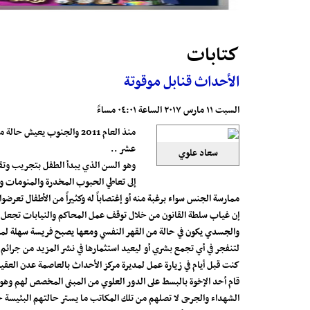
كتابات
الأحداث قنابل موقوتة
السبت ١١ مارس ٢٠١٧ الساعة ٠٤:٠١ مساءً
عشر ..
سعاد علوي
وهو السن الذي يبدأ الطفل بتجريب وتقل
إلى تعاطي الحبوب المخدرة والمنومات وا
ممارسة الجنس سواء برغبة منه أو إغتصاباً له وكثيراً من الأطفال تعرضو
إن غياب سلطة القانون من خلال توقف عمل المحاكم والنيابات تجعل الأ
والجسدي يكون في حالة من القهر النفسي ومعها يصبح فريسة سهلة لمن ي
لتنفجر في أي تجمع بشري أو ليعيد استثمارها في نشر المزيد من جرائم
كنت قبل أيام في زيارة عمل لمديرة مركز الأحداث بالعاصمة عدن العق
قام أحد الإخوة بالبسط على الدور العلوي من المبنى المخصص لهم وهو
الشهداء والجرحى لا تصلهم من تلك المكاتب ما يستر حالتهم البئيسة حت