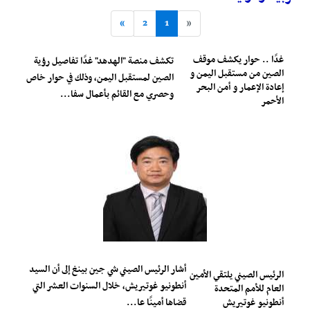
»
2
1
«
غدًا .. حوار يكشف موقف
تكشف منصة "الهدهد" غدًا تفاصيل رؤية
الصين من مستقبل اليمن و
الصين لمستقبل اليمن، وذلك في حوار خاص
إعادة الإعمار و أمن البحر
وحصري مع القائم بأعمال سفا...
الأحمر
أشار الرئيس الصيني شي جين بينغ إلى أن السيد
الرئيس الصيني يلتقي الأمين
أنطونيو غوتيريش، خلال السنوات العشر التي
العام للأمم المتحدة
أنطونيو غوتيريش
قضاها أمينًا عا...