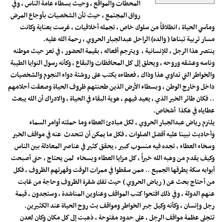
المحطات والمواقع ، وحيث بسطاء عامة الناس ، وفي
رواق المجتمع ، حيث تأن الشخصيات بأوجاع المرض
ومآسي الحياة ، انطلاقاً من سلوك خاص ، تجمله أخلاقيات ، غرست بعناية وكانت
مسار تربية تبناها ( والده) الراحل عبدالجبار الحروي ، رحمة الله عليه.
ينتصر هذا الرجل ، للإنسانية ، ويترجم أفعاله ، بقيمة الحضور ، في تعز حيث موطنه
وناسه وعشقه وروحه ، ويحلق إلى كل المحافظات والبقاع ، وكأنه رسول النوايا الطيبة
والخواطر التي تداوي هذا وذاك ، فعطاءه يكتب على روشتة دواء النجوم والشخصيات
داخل وخارج الوطن ، وبسطاء الأرض الذين طحنتهم ظروف الحياة وصعقت أحلامهم
.. فكان طائر الخير الذي ، يعيد فيهم ، هوية البقاء في الحياة ، والادراك أن الله يبعث
عطاياه في هكذا أشخاص.
يلتزم رياض عبدالجبار الحروي ، لكل مبادئ العطاء وما حملته أوامر السماء
وأحاديث نبينا عليه أفضل الصلوات ، فكل ما يمكن أن تتحدث عنه في مواقف الخير
وسخاء العطاء ، تجده فيه منسوب كبير ، يحقق كثير في عناصر المعادلة بين الناس
وكيف يقدم من وهبه الله خيراً ، كل مزايا العطاء وبسخاء لمن يحتاج ، حتى أصبحت
أبوابه سكة يطرقها الجميع .. ممن سقطوا في ممرات الوقت وقهرتهم الظروف ، فكل
من أحتاج بحث عن ( رياض الحروي ) حيث تفك شفرة الظروف وحاجة من غابت
عنهم الدولة ، وفي ذلك افتحوا كتب المواقف وعناوين المناشدة ، وستجدون ، قيمة
رجل وإنسان ، وكأنه وكيل جبر الخواطر ومواقف بث روح الحياة عند الكثيرين.
تتجلى عظمة مواقف الرجل ، على حدود مفتوحة ، ذهبت إلى كل مكان وكان لعدن