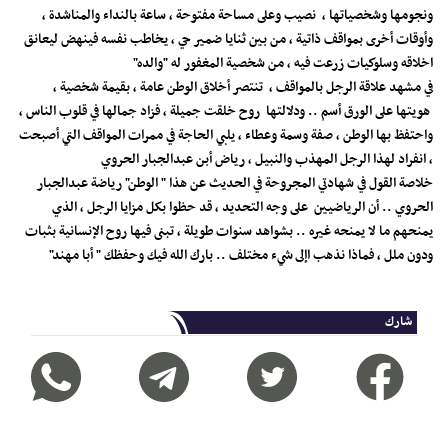
ونجومها وشخصياتها ، نصيب وعلى مساحة مفتوحة ، ساعة بالنداء والمناشدة ،
وأوقات أخرى بمواقف ذاتية ، من بين ثنايا ضمير حي ، يخاطب نفسه فينهض ليعانق
اخلاقه وسلوكيات زرعت فيه ، من شخصية المغفور له "والده"
في مشهد علاقة الرجل بالمواقف ، تنتصر أخلاق الوطن عامة ، بقيمة شخصية ،
هويتها على الورق أسم .. ودلالتها روح خلقت جميلة ، فزاد جمالها في قلوب الناس ،
واحتفظ بها الوطن ، صفة وسمة وعطاء ، يلبي الحاجة في ممرات المواقف التي أصبحت
، انفراد لهذا الرجل المهذب والنبيل ، رياض أبن عبدالجبار الحروي
خلاصة القول في شهادتي المجروحة في الحديث عن هذا " الوطن" رياضة عبدالجبار
الحروي .. أن الرياضيين على وجه التحديد ، قد حظوا بكل مزايا الرجل ، الذي
يمنحهم ما لا يمنحه غيره .. بشواهد سنوات طويلة ، تبنى فيها روح الإنسانية بثبات
ودون ملل ، فماذا نذهب اإلى شيء مختلف .. بارك الله فيك وحفظك " أبا مهند"
شارك