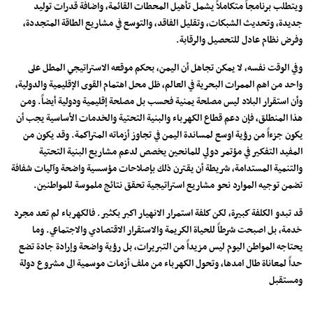
ويتطلب برنامجاً متكاملاً يشمل تأهيل المحطات القائمة، واضافة قدرات توليد
جديدة، وتحديث الشبكات، وتقليل الفاقد، والتوسع في مشاريع الطاقة المتجددة،
وفرض نظام عادل للتحصيل والرقابة.
وفي الوقت نفسه، لا يمكن تجاهل أن اليمن، بحكم موقعه الاستراتيجي المطل على
واحد من اهم الممرات البحرية في العالم، ظل محل اهتمام القوى الإقليمية والدولية،
وأن استقرار البلاد ليس مصلحة يمنية فحسب بل مصلحة إقليمية ودولية أيضاً. ومن
هذا المنطلق، فإن دعم قطاع الكهرباء والبنية التحتية والخدمات الأساسية يجب أن
يكون جزءاً من رؤية اوسع لمساندة اليمن في تجاوز أزماته المتراكمة. وقد يكون من
المفيد التفكير في مؤتمر دولي للمانحين يخصص لدعم مشاريع البنية التحتية
والتنمية المستدامة، شريطة أن يقترن ذلك بإصلاحات مؤسسية واضحة وآليات شفافة
تضمن توجيه الموارد نحو مشاريع استراتيجية تحقق نتائج ملموسة للمواطنين.
قد تبدو الكلفة كبيرة، لكن كلفة استمرار الانهيار اكبر بكثير. فالكهرباء لم تعد مجرد
خدمة، بل اصبحت شرطاً للحياة الكريمة والاستقرار الاقتصادي والاجتماعي. وما
يحتاجه المواطن اليوم ليس مزيداً من التبريرات، بل رؤية واضحة وإرادة جادة تضع
حداً لمعاناة طال امدها، وتحول الكهرباء من ملف أزمات موسمية الى مشروع دولة
ومستقبل