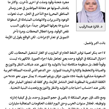
مجرد شحنة وقود وصلت او اخرى تأخرت. واكثر ما
يكشف قسوتها هو معاناة المواطنين في عدن وسائر
المناطق المحررة مع التأخير في الحل، حيث تحولت
الوعود والتبريرات والاتهامات المتبادلة الى اسطوانة
مشروخة يعرفها المواطن جيداً: مرة يكون السبب
د. فائزة عبدالرقيب
نقص الوقود، ومرة اعطال المحطات، ومرة تأخر
التمويل او تعثر الإجراءات. لكن الواقع يقول إن الأزمة
باتت اكبر واشمل.
لا احد ينكر اهمية توفير النفط الخام او المازوت او الغاز لتشغيل المحطات، لكن
اختزال المشكلة في الوقود وحده يعني تجاهل بقية اجزاء الصورة. فالكهرباء ليست
وقوداً فقط، بل منظومة متكاملة تبدأ بالتوليد ولا تنتهي عند شبكات النقل والتوزيع
والصيانة والتخطيط والإدارة الرشيدة للموارد. حتى الدعم الذي قدمته المملكة العربية
السعودية مشكورة بقيمة 150 مليون دولار، ورغم اهميته، لا يمثل سوى نحو 10% من
الكلفة التقديرية المطلوبة للحل الشامل للأزمة، وهي كلفة قد تتجاوز المليار دولار
بكثير عند احتساب احتياجات التوليد والنقل والتوزيع وتحديث البنية التحتية.
ومع ذلك، فإن جوهر المشكلة لا يكمن في حجم التمويل وحده، بل في كيفية إدارته
وتوظيفه. فخلال سنوات الحرب وحتى اليوم انفقت الحكومات المتعاقبة مليارات