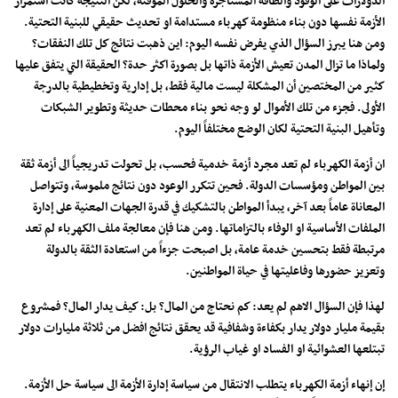
الدولارات على الوقود والطاقة المستأجرة والحلول المؤقتة، لكن النتيجة كانت استمرار
الأزمة نفسها دون بناء منظومة كهرباء مستدامة او تحديث حقيقي للبنية التحتية.
ومن هنا يبرز السؤال الذي يفرض نفسه اليوم: اين ذهبت نتائج كل تلك النفقات؟
ولماذا ما تزال المدن تعيش الأزمة ذاتها بل بصورة اكثر حدة؟ الحقيقة التي يتفق عليها
كثير من المختصين أن المشكلة ليست مالية فقط، بل إدارية وتخطيطية بالدرجة
الأولى. فجزء من تلك الأموال لو وجه نحو بناء محطات حديثة وتطوير الشبكات
وتأهيل البنية التحتية لكان الوضع مختلفاً اليوم.
ان أزمة الكهرباء لم تعد مجرد أزمة خدمية فحسب، بل تحولت تدريجياً الى أزمة ثقة
بين المواطن ومؤسسات الدولة. فحين تتكرر الوعود دون نتائج ملموسة، وتتواصل
المعاناة عاماً بعد آخر، يبدأ المواطن بالتشكيك في قدرة الجهات المعنية على إدارة
الملفات الأساسية او الوفاء بالتزاماتها. ومن هنا فإن معالجة ملف الكهرباء لم تعد
مرتبطة فقط بتحسين خدمة عامة، بل اصبحت جزءاً من استعادة الثقة بالدولة
وتعزيز حضورها وفاعليتها في حياة المواطنين.
لهذا فإن السؤال الاهم لم يعد: كم نحتاج من المال؟ بل: كيف يدار المال؟ فمشروع
بقيمة مليار دولار يدار بكفاءة وشفافية قد يحقق نتائج افضل من ثلاثة مليارات دولار
تبتلعها العشوائية او الفساد او غياب الرؤية.
إن إنهاء أزمة الكهرباء يتطلب الانتقال من سياسة إدارة الأزمة الى سياسة حل الأزمة.