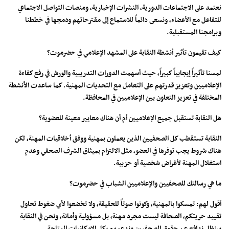
نعتمد على الاجتماعات الدورية، النشرات الإخبارية، ومنصات التواصل الاجتماعي
للتفاعل مع الأعضاء، ونسعى دائماً للاستماع إلى مقترحاتهم ودمجها في خططنا
وبرامجنا المستقبلية.
كيف تقيمون تأثير أنشطة النقابة على المشهد الإعلامي في حضرموت؟
لمسنا تأثيراً إيجابياً كبيراً، حيث أسهمت الدورات التدريبية والورش في رفع كفاءة
الإعلاميين وتعزيز قدرتهم على التعامل مع التحديات المهنية. كما ساعدت الأنشطة
المختلفة في تعزيز التعاون بين الإعلاميين في المحافظة.
هل النقابة تستقبل جميع الإعلاميين أم أن هناك معايير معينة للعضوية؟
النقابة تستقطب كل الصحفيين الذين يعملون بمهنية ووفق أخلاقيات المهنة، لكن
هناك شروط يجب توفرها في العضو، مثل الالتزام بميثاق الشرف الصحفي وعدم
استغلال المهنة لأغراض شخصية أو حزبية.
ما هي رسالتك للصحفيين والإعلاميين الشباب في حضرموت؟
أقول لهم: تمسكوا بالمهنية، وكونوا صوتاً للحقيقة، ولا تخضعوا لأي ضغوط تحاول
تقييد حريتكم، الصحافة ليست مجرد مهنة، بل مسؤولية وأمانة، ونحن في النقابة
سنظل ندافع عن حقوق الصحفيين وندعمهم بكل الإمكانيات المتاحة.