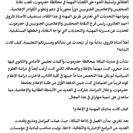
الحقائق وتسليط الضوء على القضايا المهمة في محافظة حضرموت، تلعب نقابة
الصحفيين والإعلاميين الجنوبيين دوراً محورياً في دعم وتطوير الكوادر الإعلامية،
ومواجهة التحديات التي تعترض طريق المهنة في هذا اللقاء، نستضيف الأستاذ فاروق
أحمد العكبري، رئيس فرع النقابة الصحفيين والإعلاميين الجنوبيين في حضرموت،
للحديث عن مسيرته المهنية، والتحديات التي تواجه النقابة، وخططها المستقبلية.
أهلاً أستاذ فاروق، بدايةً نود أن نتحدث عن نشأتكم ومسيرتكم التعليمية، كيف كانت
البداية؟
نشأت في مدينة المكلا بمحافظة حضرموت، وأكملت تعليمي الأساسي والثانوي فيها
منذ صغري، كنت مهتماً بالإعلام والصحافة، لكنني كنت أرغب أيضاً في دراسة العلوم
السياسية لم يكن هذا التخصص متاحاً حينها في كلية الآداب، فاخترت دراسة الإعلام
كونه قريباً من اهتماماتي كنت ضمن الدفعة الأولى من طلبة الإعلام بجامعة
حضرموت، وخلال الدراسة، شاركت في العديد من الأنشطة الطلابية والإعلامية، مما
ساعدني على تنمية مهاراتي في هذا المجال.
كيف كانت بدايتك المهنية في الإعلام؟
بعد تخرجي، بدأت العمل في إذاعة المكلا، حيث عملت كمراسل ومذيع وقدمت
العديد من البرامج الإخبارية والثقافية. لاحقا، توليت مناصب قيادية في مؤسسات