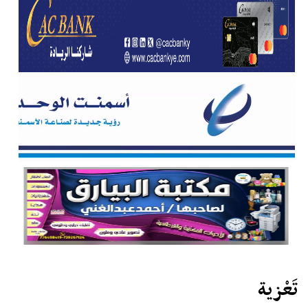
تَعْزية