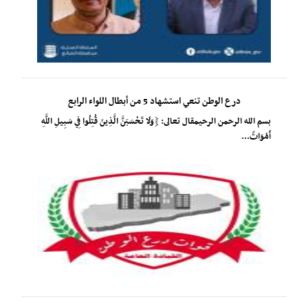
درع الوطن تنعي استشهاد 5 من أبطال اللواء الرابع
بسم الله الرحمن الرحيمقال تعالى: ﴿وَلَا تَحْسَبَنَّ الَّذِينَ قُتِلُوا فِي سَبِيلِ اللَّهِ
أَمْوَاتً...