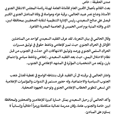
صدى الحقيقة : خاص
بعث القائم بأعمال الأمين العام للأمانة العامة لهيئة رئاسة المجلس الانتقالي الجنوبي
الأستاذ وضاح نصر عبيد الحالمي، برقية عزاء ومواساة في وفاة المناضل الجنوبي الكبير
فيصل علي صالح السعيدي، رئيس الإدارة التنظيمية لنقابة الصحفيين بمحافظة ابين،
الذي وافته المنية يوم امس الخميس في العاصمة المصرية القاهرة.
وقال الحالمي في بيان التعزية، لقد عرف الفقيد السعيدي كواحد من المناضلين
الأوائل في الحراك الجنوبي حيث تميز كإعلامي وناشط حقوقي في توثيق مسيرات
الحراك السلمي الجنوبي ورصد وتوثيق الانتهاكات التي حدثت في الجنوب من قبل
نظام الاحتلال اليمني، حيث يعد الفقيد السعيدي ، إعلامي وناشط سياسي واجتماعي
بارز، ويُعد من الشخصيات المؤثرة في المشهد الإعلامي في الجنوب.
و​اشار الحالمي في برقبته الى أن الفقيد عُرف بنشاطه الواسع في تغطية قضائى شعب
الجنوب السياسية والاجتماعية، وله حضور مستمر في الندوات والمؤتمرات الإعلامية
التي تسعى لتطوير الخطاب الإعلامي الجنوبي وتوحيد الجهود الصحفية.
وأكد الحالمي أن رحيل السعيدي يمثل خسارة كبيرة للإعلامين والصحفين ولمحافظة
ابين خاصة والجنوب عامة، وكان مدرسة نضالية متكاملة ورمزاً أخلاقياً وإنسانياً لا
يساوم على المبادئ.