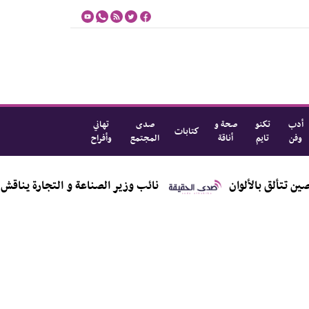
أدب
تكنو
صحة و
صدى
تهاني
كتابات
وفن
تايم
أناقة
المجتمع
وأفراح
ألوان
نائب وزير الصناعة و التجارة يناقش مع مصنّعي ال