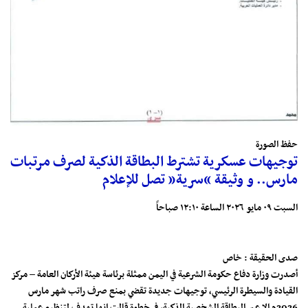
حفظ الصورة
توجيهات عسكرية تشترط البطاقة الذكية لصرف مرتبات
مارس.. و وثيقة “سرية” تصل للإعلام
السبت ٠٩ مايو ٢٠٢٦ الساعة ١٢:١٠ صباحاً
صدى الحقيقة : خاص
أصدرت وزارة دفاع حكومة الشرعية في اليمن ممثلة برئاسة هيئة الأركان العامة – مركز
القيادة والسيطرة الرئيسي، توجيهات جديدة تقضي بمنع صرف راتب شهر مارس
2026م إلا عبر البطاقة الشخصية الذكية، في خطوة قالت إنها تهدف لتنظيم عملية