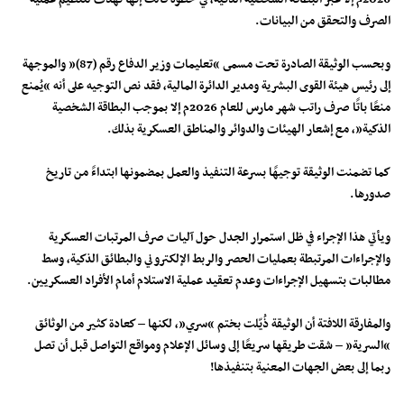
الصرف والتحقق من البيانات.
وبحسب الوثيقة الصادرة تحت مسمى “تعليمات وزير الدفاع رقم (87)” والموجهة
إلى رئيس هيئة القوى البشرية ومدير الدائرة المالية، فقد نص التوجيه على أنه “يُمنع
منعًا باتًا صرف راتب شهر مارس للعام 2026م إلا بموجب البطاقة الشخصية
الذكية”، مع إشعار الهيئات والدوائر والمناطق العسكرية بذلك.
كما تضمنت الوثيقة توجيهًا بسرعة التنفيذ والعمل بمضمونها ابتداءً من تاريخ
صدورها.
ويأتي هذا الإجراء في ظل استمرار الجدل حول آليات صرف المرتبات العسكرية
والإجراءات المرتبطة بعمليات الحصر والربط الإلكتروني والبطائق الذكية، وسط
مطالبات بتسهيل الإجراءات وعدم تعقيد عملية الاستلام أمام الأفراد العسكريين.
والمفارقة اللافتة أن الوثيقة ذُيّلت بختم “سري”، لكنها – كعادة كثير من الوثائق
“السرية” – شقت طريقها سريعًا إلى وسائل الإعلام ومواقع التواصل قبل أن تصل
ربما إلى بعض الجهات المعنية بتنفيذها!