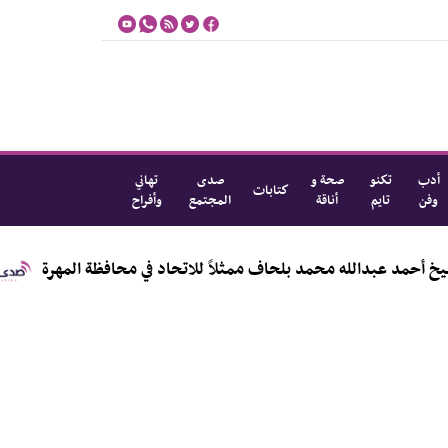
أدب
تكنو
صحة و
صدى
تهاني
كتابات
وفن
تايم
أناقة
المجتمع
وأفراح
بدالله محمد بلحاف ممثلاً للاتحاد في محافظة المهرة
مؤسسة 