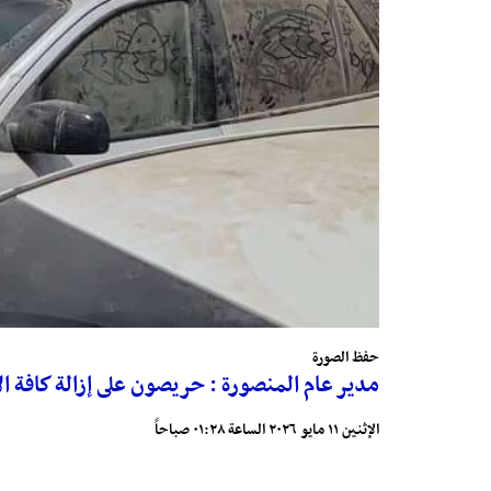
حفظ الصورة
مدير عام المنصورة : حريصون على إزالة كافة ال
الإثنين ١١ مايو ٢٠٢٦ الساعة ٠١:٢٨ صباحاً