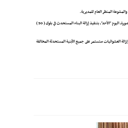
والمشوهة المنظر العام للمديرية.
جاء ذلك، خلال قيام مكتب الأشغال العامة والطرق بالمديرية، ممثلة بقسم عوائق البناء والمخالفات بالمكتب، وبمساندة وحدة حماية الأراضي بعدن، وشرطة المنصورة، اليوم "الأحد"، بتنفيذ إزالة البناء المستحدث في بلوك ( 50 )
ل إزالة العشوائيات ستستمر على جميع الأبنية المستحدثة المخالفة