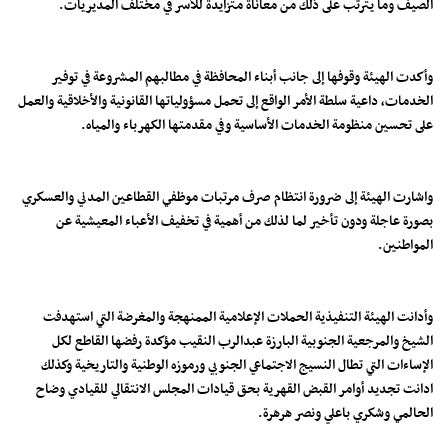
الصيف وما يترتب على ذلك من معاناة متزايدة للأسر في مختلف المديريات.
وأكدت الهيئة وقوفها إلى جانب أبناء المحافظة في مطالبهم المشروعة في توفير
الخدمات، داعية سلطة الأمر الواقع إلى تحمل مسؤولياتها القانونية والأخلاقية والعمل
على تحسين منظومة الخدمات الأساسية وفي مقدمتها الكهرباء والمياه.
واشارت الهيئة إلى ضرورة انتظام صرف مرتبات موظفي القطاعين المدني والعسكري
بصورة عاجلة ودون تأخير لما لذلك من أهمية في تخفيف الأعباء المعيشية عن
المواطنين.
وأدانت الهيئة التنفيذية الحملات الإعلامية الممنهجة والمغرضة التي استهدفت
الشيخ والمرجعية الجنوبية البارزة عبدالرب النقيب مؤكدة رفضها القاطع لكل
الإساءات التي تطال النسيج الاجتماعي الجنوبي ورموزه الوطنية والتاريخية وكذلك
ادانت تجديد أوامر القبض القهرية بحق قيادات المجلس الانتقالي للقيادي وضاح
الحالمي وشكري باعلي ونصر هرهرة.