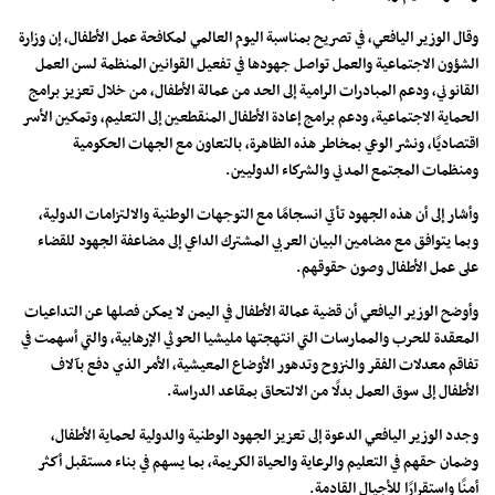
وقال الوزير اليافعي، في تصريح بمناسبة اليوم العالمي لمكافحة عمل الأطفال، إن وزارة
الشؤون الاجتماعية والعمل تواصل جهودها في تفعيل القوانين المنظمة لسن العمل
القانوني، ودعم المبادرات الرامية إلى الحد من عمالة الأطفال، من خلال تعزيز برامج
الحماية الاجتماعية، ودعم برامج إعادة الأطفال المنقطعين إلى التعليم، وتمكين الأسر
اقتصاديًا، ونشر الوعي بمخاطر هذه الظاهرة، بالتعاون مع الجهات الحكومية
ومنظمات المجتمع المدني والشركاء الدوليين.
وأشار إلى أن هذه الجهود تأتي انسجامًا مع التوجهات الوطنية والالتزامات الدولية،
وبما يتوافق مع مضامين البيان العربي المشترك الداعي إلى مضاعفة الجهود للقضاء
على عمل الأطفال وصون حقوقهم.
وأوضح الوزير اليافعي أن قضية عمالة الأطفال في اليمن لا يمكن فصلها عن التداعيات
المعقدة للحرب والممارسات التي انتهجتها مليشيا الحوثي الإرهابية، والتي أسهمت في
تفاقم معدلات الفقر والنزوح وتدهور الأوضاع المعيشية، الأمر الذي دفع بآلاف
الأطفال إلى سوق العمل بدلًا من الالتحاق بمقاعد الدراسة.
وجدد الوزير اليافعي الدعوة إلى تعزيز الجهود الوطنية والدولية لحماية الأطفال،
وضمان حقهم في التعليم والرعاية والحياة الكريمة، بما يسهم في بناء مستقبل أكثر
أمنًا واستقرارًا للأجيال القادمة.