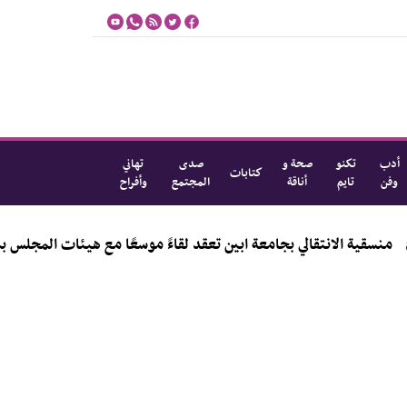
أدب
تكنو
صحة و
صدى
تهاني
كتابات
وفن
تايم
أناقة
المجتمع
وأفراح
مكانتها
منسقية الانتقالي بجامعة ابين تعقد لقاءً موس