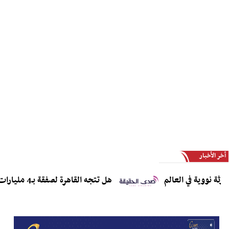
أخر الأخبار
ة نووية في العالم
هل تتجه القاهرة لصفقة بـ4 مليارات دولار لاقتناء مقاتلات J-10CE وJ-35؟