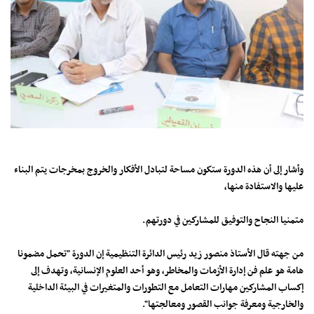
وأشار إلى أن هذه الدورة ستكون مساحة لتبادل الأفكار والخروج بمخرجات يتم البناء
عليها والاستفادة منها،
متمنيا النجاح والتوفيق للمشاركين في دورتهم.
من جهته قال الأستاذ منصور زيد رئيس الدائرة التنظيمية إن الدورة "تحمل مضمونا
هامة هو علم فن إدارة الأزمات والمخاطر، وهو أحد العلوم الإنسانية، وتهدف إلى
إكساب المشاركين مهارات التعامل مع التطورات والمتغيرات في البيئة الداخلية
والخارجية ومعرفة جوانب القصور ومعالجتها".