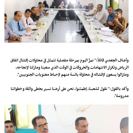
وأضاف الجعدي قائلاً:" نمرُّ اليوم بمرحلة مفصلية تتمثل في محاولات إفشال اتفاق
الرياض وتكرار الانتهامات والخروقات في الوقت الذي سعينا ومازلنا لإنجاحه،
ومازالوا يسعون لإفشاله في محاولة يائسة منهم لإحباط معنويات الجنوبيين".
وأكد بالقول:" نقول لشعبنا، إطمئنوا، نحن على أرضنا نسير بخطى واثقة وخطواتنا
مدروسة".