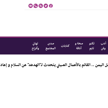
أدب
تكنو
صحة و
صدى
تهاني
كتابات
وفن
تايم
أناقة
المجتمع
وأفراح
م بالأعمال الصيني يتحدث لـ"الهدهد" عن السلام و إعادة الإعمار و الب