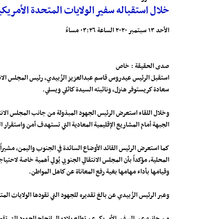
خلال استقباله سفير الولايات المتحدة الأمريكي
الأحد ١٣ سبتمبر ٢٠٢٠ الساعة ٠٣:٢٦ مساءً
صدى الحقيقة : خاص
استقبل الرئيس عيدروس قاسم عبدالعزيز الزُبيدي، رئيس المجلس الانتقال
سعادة كريستوفر هنزل، ونائبته السيدة كاثلي ويسلي.
وخلال اللقاء استعرض الرئيس الجهود المبذولة من جانب المجلس الانتقال
الجبهة أمام المشاريع الإقليمية المعادية التي تستهدف أمن واستقرار ا
كما استعرض الرئيس القائد الأوضاع السائدة في الجنوب واليمن، مشيراً
المحلية، مؤكداً بأن المجلس الانتقالي الجنوبي يُولي أهمية خاصة لاح
وقيامها بأداء مهامها بغية رفع المعاناة عن كاهل المواطن.
وعبر الرئيس الزُبيدي عن بالغ تقديره للجهود التي تقودها الولايات الم
من جانبه عبر السفير الأمريكي عن تطلع بلاده إلى إنجاح الجهود التي ت