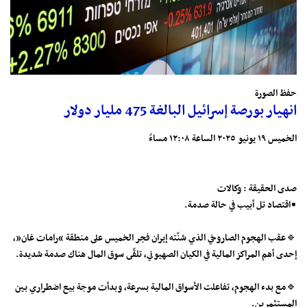
حفظ الصورة
انهيار بورصة إسرائيل البالغة 475 مليار دولار
الخميس ١٩ يونيو ٢٠٢٥ الساعة ١٢:٠٨ مساءً
صدى الحقيقة : وكالات
▪️اقتصاد تل أبيب في حالة صدمة.
🔹عقب الهجوم الصاروخي الذي شنّته إيران فجر الخميس على منطقة “رامات غان”،
إحدى أهم المراكز المالية في الكيان الصهيوني، تلقّى سوق المال هناك صدمة شديدة.
🔹مع بدء الهجوم، تفاعلت الأسواق المالية بسرعة، وبدأت موجة بيع اضطراري بين
المستثمرين.