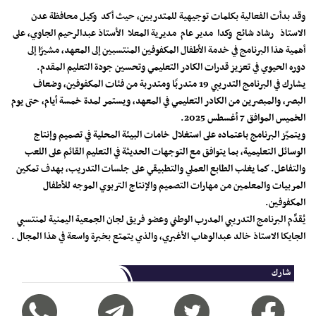
وقد بدأت الفعالية بكلمات توجيهية للمتدربين، حيث أكد وكيل محافظة عدن
الاستاذ رشاد شائع وكدا مدير عام مديرية المعلا الأستاذ عبدالرحيم الجاوي، على
أهمية هذا البرنامج في خدمة الأطفال المكفوفين المنتسبين إلى المعهد، مشيرًا إلى
دوره الحيوي في تعزيز قدرات الكادر التعليمي وتحسين جودة التعليم المقدم.
يشارك في البرنامج التدريبي 19 متدربًا ومتدربة من فئات المكفوفين، وضعاف
البصر، والمبصرين من الكادر التعليمي في المعهد، ويستمر لمدة خمسة أيام، حتى يوم
الخميس الموافق 7 أغسطس 2025.
ويتميّز البرنامج باعتماده على استغلال خامات البيئة المحلية في تصميم وإنتاج
الوسائل التعليمية، بما يتوافق مع التوجهات الحديثة في التعليم القائم على اللعب
والتفاعل. كما يغلب الطابع العملي والتطبيقي على جلسات التدريب، بهدف تمكين
المربيات والمعلمين من مهارات التصميم والإنتاج التربوي الموجه للأطفال
المكفوفين.
يُقدَّم البرنامج التدريبي المدرب الوطني وعضو فريق لجان الجمعية اليمنية لمنتسبي
الجايكا الاستاذ خالد عبدالوهاب الأغبري، والذي يتمتع بخبرة واسعة في هذا المجال .
شارك