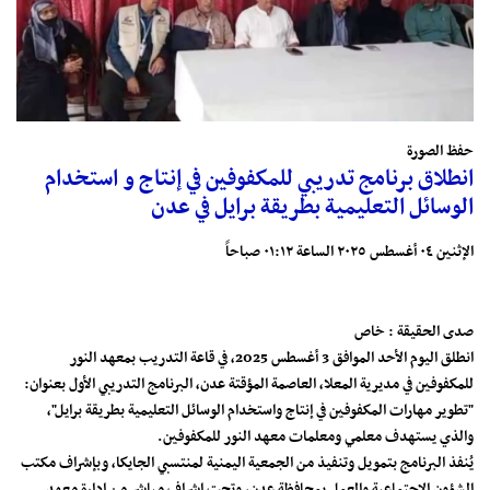
حفظ الصورة
انطلاق برنامج تدريبي للمكفوفين في إنتاج و استخدام
الوسائل التعليمية بطريقة برايل في عدن
الإثنين ٠٤ أغسطس ٢٠٢٥ الساعة ٠١:١٢ صباحاً
صدى الحقيقة : خاص
انطلق اليوم الأحد الموافق 3 أغسطس 2025، في قاعة التدريب بمعهد النور
للمكفوفين في مديرية المعلا، العاصمة المؤقتة عدن، البرنامج التدريبي الأول بعنوان:
"تطوير مهارات المكفوفين في إنتاج واستخدام الوسائل التعليمية بطريقة برايل"،
والذي يستهدف معلمي ومعلمات معهد النور للمكفوفين.
يُنفذ البرنامج بتمويل وتنفيذ من الجمعية اليمنية لمنتسبي الجايكا، وبإشراف مكتب
الشؤون الاجتماعية والعمل بمحافظة عدن، وتحت إشراف مباشر من إدارة معهد