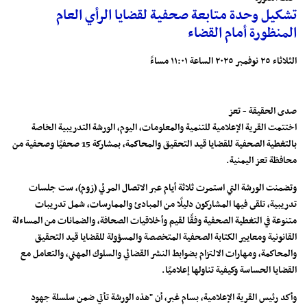
تشكيل وحدة متابعة صحفية لقضايا الرأي العام
المنظورة أمام القضاء
الثلاثاء ٢٥ نوفمبر ٢٠٢٥ الساعة ١١:٠١ مساءً
صدى الحقيقة - تعز
اختتمت القرية الإعلامية للتنمية والمعلومات، اليوم، الورشة التدريبية الخاصة
بالتغطية الصحفية للقضايا قيد التحقيق والمحاكمة، بمشاركة 15 صحفيًا وصحفية من
محافظة تعز اليمنية.
وتضمنت الورشة التي استمرت ثلاثة أيام عبر الاتصال المرئي (زوم)، ست جلسات
تدريبية، تلقى فيها المشاركون دليلًا من المبادئ والممارسات، شمل تدريبات
متنوعة في التغطية الصحفية وفقًا لقيم وأخلاقيات الصحافة، والضمانات من المساءلة
القانونية ومعايير الكتابة الصحفية المتخصصة والمسؤولة للقضايا قيد التحقيق
والمحاكمة، ومهارات الالتزام بضوابط النشر القضائي والسلوك المهني، والتعامل مع
القضايا الحساسة وكيفية تناولها إعلاميًا.
وأكد رئيس القرية الإعلامية، بسام غبر، أن "هذه الورشة تأتي ضمن سلسلة جهود