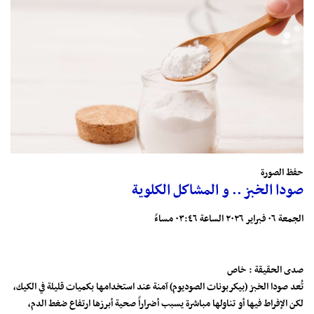
حفظ الصورة
صودا الخبز .. و المشاكل الكلوية
الجمعة ٠٦ فبراير ٢٠٢٦ الساعة ٠٣:٤٦ مساءً
صدى الحقيقة : خاص
تُعد صودا الخبز (بيكربونات الصوديوم) آمنة عند استخدامها بكميات قليلة في الكيك،
لكن الإفراط فيها أو تناولها مباشرة يسبب أضراراً صحية أبرزها ارتفاع ضغط الدم،