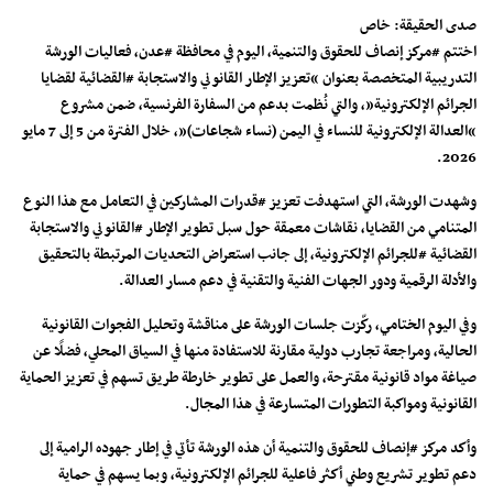
صدى الحقيقة: خاص
اختتم #مركز إنصاف للحقوق والتنمية، اليوم في محافظة #عدن، فعاليات الورشة
التدريبية المتخصصة بعنوان “تعزيز الإطار القانوني والاستجابة #القضائية لقضايا
الجرائم الإلكترونية”، والتي نُظمت بدعم من السفارة الفرنسية، ضمن مشروع
“العدالة الإلكترونية للنساء في اليمن (نساء شجاعات)”، خلال الفترة من 5 إلى 7 مايو
2026.
وشهدت الورشة، التي استهدفت تعزيز #قدرات المشاركين في التعامل مع هذا النوع
المتنامي من القضايا، نقاشات معمقة حول سبل تطوير الإطار #القانوني والاستجابة
القضائية #للجرائم الإلكترونية، إلى جانب استعراض التحديات المرتبطة بالتحقيق
والأدلة الرقمية ودور الجهات الفنية والتقنية في دعم مسار العدالة.
وفي اليوم الختامي، ركّزت جلسات الورشة على مناقشة وتحليل الفجوات القانونية
الحالية، ومراجعة تجارب دولية مقارنة للاستفادة منها في السياق المحلي، فضلًا عن
صياغة مواد قانونية مقترحة، والعمل على تطوير خارطة طريق تسهم في تعزيز الحماية
القانونية ومواكبة التطورات المتسارعة في هذا المجال.
وأكد مركز #إنصاف للحقوق والتنمية أن هذه الورشة تأتي في إطار جهوده الرامية إلى
دعم تطوير تشريع وطني أكثر فاعلية للجرائم الإلكترونية، وبما يسهم في حماية