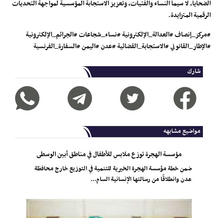
الضحايا، لا سيما النساء والفتيات، وتعزيز الاستجابة المؤسسية لمواجهة التحديات
الرقمية المتزايدة.
#مركز_إنصاف #العدالة_الإلكترونية #نساء_شجاعات #الجرائم_الإلكترونية
#الإطار_القانوني #الاستجابة_القضائية #عدن #اليمن #السفارة_الفرنسية
شارك
مواضيع مشابهه
مؤسسة الهجرة توزع ملابس للأطفال في مناطق أبين الوسطى
ضمن خطة مؤسسة الهجرة الخيرية للتنمية في التوزيع خارج محافظة
عدن وانطلاقًا من رسالتها الإنسانية السام...