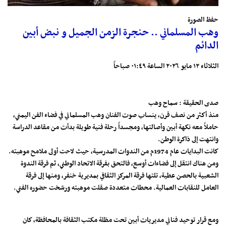
حفظ الصورة
وهب المسلماني .. حنجرة الزمن الجميل و نبض أبين
الدائم
الثلاثاء ١٢ مايو ٢٠٢٦ الساعة ٠١:٤٩ صباحاً
صدى الحقيقة : سماح وهب
منذ أكثر من نصف قرن، ينساب صوت الفنان وهب المسلماني في فضاء الفن اليمني،
حاملاً معه نكهة أبين وأصالتها، ومجسداً رحلة فنية طويلة بدأت من مقاعد الدراسة
وانتهت إلى ذاكرة الوطن.
كانت البدايات عام 1974م من الندوات المدرسية، حيث لاحت أولى ملامح موهبته.
ومن هناك انتقل إلى فضاءات أوسع، فالتحق بفرقة الاتحاد الوطني، ثم فرقة الندوة
الشعبية بالحصن عطية، تلتها فرقة المركز الثقافي بمديرية خنفر، ومنها إلى فرقة
العامل للنقابات العمالية. محطات متعددة صقلت موهبته ورسّخت حضوره الفني.
ومع قرار توحيد فناني مديريات أبين تحت مظلة مكتب الثقافة بالمحافظة، كان