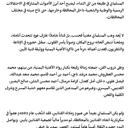
المسلماني في طليعة من لبّى النداء، ليصبح أحد أبرز الأصوات المشاركة في الاحتفالات
الرسمية والوطنية والشعبية داخل المحافظة وخارجها، حتى ذاع صيته في مختلف
المحافظات.
لا يُعد وهب المسلماني مغنياً فحسب، بل فناناً شاملاً؛ عازف عودٍ تتحدث أنامله،
وملحناً تنبض ألحانه بروح المكان، وصوتاً يأسر القلوب. سجّل حضوره في الإذاعة
والتلفزيون، فغدت أعماله جزءاً من ذاكرة الأغنية اليمنية ووثيقة فنية لأبين.
وعلى دروب الفن، جمعته زمالة رفيعة بكبار رواد الأغنية اليمنية، من بينهم: محمد
محسن العطروش، محمد مرشد ناجي، أحمد بن أحمد قاسم، محمد سعد عبدالله،
فيصل علوي، دحّان، أمل كعدل، كرامة مرسال، أحمد محسن الشلن، صالح البصير،
القديمي، الميسري، وغيرهم من المبدعين الذين تقاسم معهم خشبة المسرح وشرف
الكلمة واللحن.
ولم يكن المسلماني بعيداً عن هموم زملائه الفنانين، فقد انتُخب عام 1982م عضواً في
سكرتارية اتحاد الفنانين بالمحافظة، ثم مديراً مالياً لجمعية الفنانين بأبين. ويواصل
اليوم حضوره الثقافي أميناً عاماً لمنتدى الحصن بمديرية خنفر.