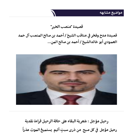
مواضيع مشابهه
قصيدة "منصب الخير"
قصيدة مدح وفخر في مناقب الشيخ / أحمد بن صالح المنصب آل حمد
العمودي أبو خالدالشيخ / أحمد بن صالح المن...
رحيل مؤجل : شعرية البقاء على حافة الرحيل قراءة نقدية
رحيل مؤجل في كل صبحٍ من ذرى سبتٍ أليم يستميحُ الموتَ عذراً