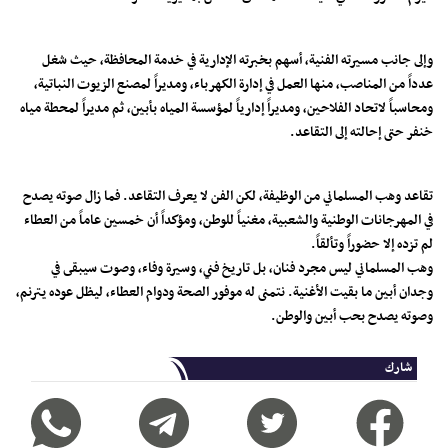
وإلى جانب مسيرته الفنية، أسهم بخبرته الإدارية في خدمة المحافظة، حيث شغل
عدداً من المناصب، منها العمل في إدارة الكهرباء، ومديراً لمصنع الزيوت النباتية،
ومحاسباً لاتحاد الفلاحين، ومديراً إدارياً لمؤسسة المياه بأبين، ثم مديراً لمحطة مياه
خنفر حتى إحالته إلى التقاعد.
تقاعد وهب المسلماني من الوظيفة، لكن الفن لا يعرف التقاعد. فما زال صوته يصدح
في المهرجانات الوطنية والشعبية، مغنياً للوطن، ومؤكداً أن خمسين عاماً من العطاء
لم تزده إلا حضوراً وتألقاً.
وهب المسلماني ليس مجرد فنان، بل تاريخ فني، وسيرة وفاء، وصوت سيبقى في
وجدان أبين ما بقيت الأغنية. نتمنى له موفور الصحة ودوام العطاء، ليظل عوده يترنم،
وصوته يصدح بحب أبين والوطن.
شارك