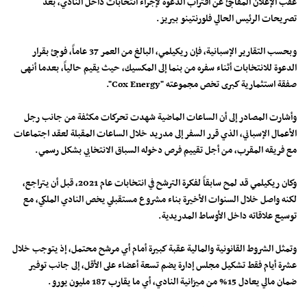
عقب الإعلان المفاجئ عن اقتراب الدعوة لإجراء انتخابات داخل النادي، بعد
تصريحات الرئيس الحالي فلورنتينو بيريز.
وبحسب التقارير الإسبانية، فإن ريكيلمي، البالغ من العمر 37 عاماً، فوجئ بقرار
الدعوة للانتخابات أثناء سفره من بنما إلى المكسيك، حيث يقيم حالياً، بعدما أنهى
صفقة استثمارية كبرى تخص مجموعته "Cox Energy".
وأشارت المصادر إلى أن الساعات الماضية شهدت تحركات مكثفة من جانب رجل
الأعمال الإسباني، الذي قرر السفر إلى مدريد خلال الساعات المقبلة لعقد اجتماعات
مع فريقه المقرب، من أجل تقييم فرص دخوله السباق الانتخابي بشكل رسمي.
وكان ريكيلمي قد لمح سابقاً لفكرة الترشح في انتخابات عام 2021، قبل أن يتراجع،
لكنه واصل خلال السنوات الأخيرة بناء مشروع مستقبلي يخص النادي الملكي، مع
توسيع علاقاته داخل الأوساط المدريدية.
وتمثل الشروط القانونية والمالية عقبة كبيرة أمام أي مرشح محتمل، إذ يتوجب خلال
عشرة أيام فقط تشكيل مجلس إدارة يضم تسعة أعضاء على الأقل، إلى جانب توفير
ضمان مالي يعادل 15% من ميزانية النادي، أي ما يقارب 187 مليون يورو.