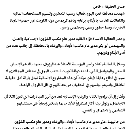
صدى الحقيقة : خاص
شهدت محافظة تعز، اليوم، فعالية رسمية لتدشين وتسليم المستحقات المالية
والكفالات الخاصة بالأيتام، برعاية ودعم كريم من دولة الكويت عبر جمعية النجاة
الخيرية، وسط حضور رسمي ومجتمعي واسع.
وحضر الفعالية الأستاذ فؤاد الفقيه مدير عام مكتب الشؤون الاجتماعية والعمل،
والمهندس أبو بكر مدير عام مكتب الأوقاف والإرشاد بالمحافظة، إلى جانب عدد من
أسر الأيتام وذويهم.
وخلال الفعالية، أشاد رئيس المؤسسة الأستاذ عبدالرؤوف محمد بالدعم الإنساني
السخي والمتواصل الذي تقدمه دولة الكويت للشعب اليمني في مختلف المجالات، لا
سيما في قطاع رعاية الأيتام، مؤكداً أن هذه المشاريع الإنسانية تمثل بارقة أمل حقيقية
للأطفال وأسرهم، وتسهم في التخفيف من معاناتهم في ظل الظروف الراهنة.
وأشار إلى أن برامج الكفالة والرعاية الإنسانية تعد من أبرز المبادرات التي تعزز التكافل
الاجتماعي، وتوفر بيئة أكثر استقراراً للأيتام، بما ينعكس إيجاباً على مستقبلهم
التعليمي والاجتماعي والنفسي.
من جانبهما، عبّر مدير عام مكتب الأوقاف والإرشاد ومدير عام مكتب الشؤون
الاجتماعية والعمل عن بالغ تقديرهما للدور الإنساني الرائد الذي تضطلع به دولة