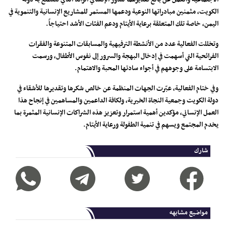
الكويت، مثمنين مبادراتها النوعية ودعمها المستمر للمشاريع الإنسانية والتنموية في
اليمن، خاصة تلك المتعلقة برعاية الأيتام ودعم الفئات الأشد احتياجاً.
وتخللت الفعالية عدد من الأنشطة الترفيهية والمسابقات المتنوعة والفقرات
الفرائحية التي أسهمت في إدخال البهجة والسرور إلى نفوس الأطفال، ورسمت
الابتسامة على وجوههم في أجواء سادتها المحبة والاهتمام.
وفي ختام الفعالية، عبّرت الجهات المنظمة عن خالص شكرها وتقديرها للأشقاء في
دولة الكويت وجمعية النجاة الخيرية، ولكافة الداعمين والمساهمين في إنجاح هذا
العمل الإنساني، مؤكدين أهمية استمرار وتعزيز هذه الشراكات الإنسانية المثمرة بما
يخدم المجتمع ويسهم في تنمية الطفولة ورعاية الأيتام.
شارك
مواضيع مشابهه