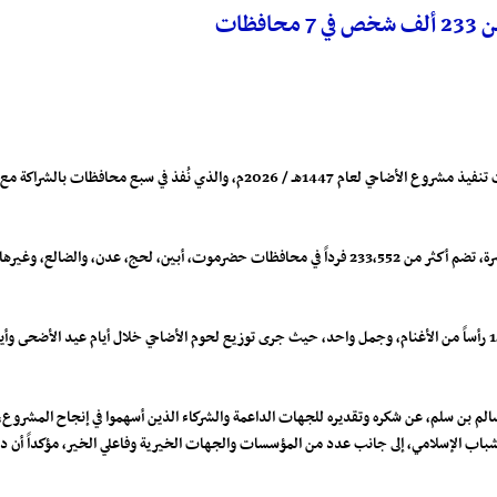
ظات
وأوضح التقرير الختامي للمشروع أن عدد المستفيدين بلغ 44,914 أسرة، تضم أكثر من 233,552 فرداً في محافظات
وشمل المشروع نحر وتوزيع 2,664 أضحية، منها 1,278 عجلاً، و1,385 رأساً من الأغنام، وجمل واحد، حيث جرى توزيع لحوم الأضا
مية للشباب الإسلامي، إلى جانب عدد من المؤسسات والجهات الخيرية وفاعلي الخير، مؤكداً أن 