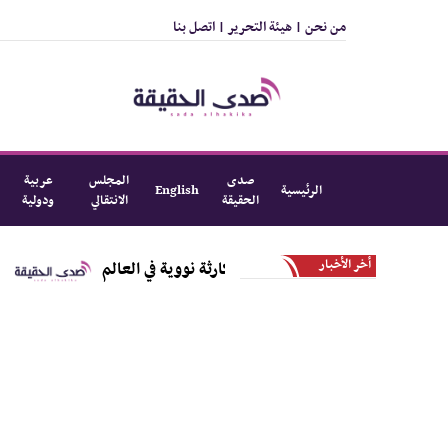
من نحن |
هيئة التحرير |
اتصل بنا
صدى
المجلس
عربية
الرئيسية
English
الحقيقة
الانتقالي
ودولية
أخر الأخبار
تل الذي تسبب بأسوأ كارثة نووية في العالم
هل تتجه القاهرة لصفقة بـ4 مليارات دو