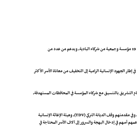
اختتمت مؤسسة البادية للتنمية والأعمال الإنسانية بمحافظة حضرموت تنفيذ مشروع الأضاحي لعام 1447هـ / 2026م، والذي نُفذ في سبع محافظات بالشراكة مع 19 مؤسسة وجمعية من شركاء البادية، وبدعم من عدد من
 حضرموت، أبين، لحج، عدن، والضالع، وغيرها في إطار الجهود الإنسانية الرامية إلى التخفيف من معاناة الأسر الأكثر
حي خلال أيام عيد الأضحى وأيام التشريق بالتنسيق مع شركاء المؤسسة في المحافظات المستهدفة،
وفي تصريح له، أعرب المدير التنفيذي لمؤسسة البادية، الأستاذ عادل سالم بن سلم، عن شكره وتقديره للجهات الداعمة والشركاء الذين أسهموا في إنجاح المشروع، وفي مقدمتهم وقف الديانة التركي (TDV)، وهيئة الإغاثة الإنسانية
دعمهم أسهم في إدخال البهجة والسرور إلى آلاف الأسر المحتاجة في