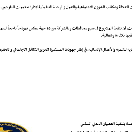
العلاقة ومكاتب الشؤون الاجتماعية والعمل والوحدة التنفيذية لإدارة مخيمات النازحين، مس
من جانبه، أكد مدير إدارة المشاريع بالمؤسسة، الأستاذ مجدي باشعيوث، أن
يها بكفاءة وشفافية.
 للتنمية والأعمال الإنسانية، في إطار جهودها المستمرة لتعزيز التكافل الاجتماعي والتخفيف
صمة بتنفيذ العصيان المدني السلمي