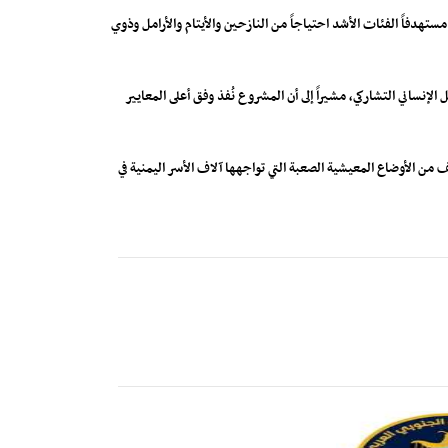
تهدفاً الفئات الأشد احتياجاً من النازحين والأيتام والأرامل وذوي
 تنفيذ المشروع في سبع محافظات وبالشراكة مع 19 جهة يعكس نموذجاً ناجحاً للعمل الإنساني التشاركي، مشيراً إلى أن المشروع نُفذ وفق أعلى المعايير
 من الأوضاع المعيشية الصعبة التي تواجهها آلاف الأسر اليمنية في