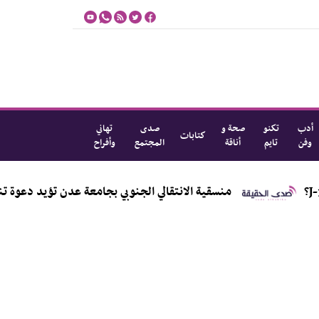
أدب
تكنو
صحة و
صدى
تهاني
كتابات
وفن
تايم
أناقة
المجتمع
وأفراح
منسقية الانتقالي الجنوبي بجامعة عدن تؤيد دعوة تنفيذية العاص