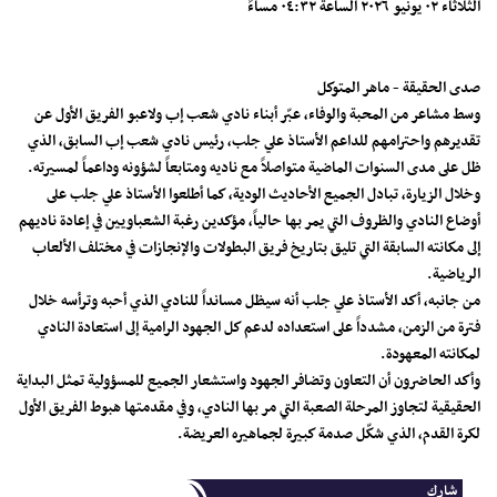
الثلاثاء ٠٢ يونيو ٢٠٢٦ الساعة ٠٤:٣٢ مساءً
صدى الحقيقة - ماهر المتوكل
وسط مشاعر من المحبة والوفاء، عبّر أبناء نادي شعب إب ولاعبو الفريق الأول عن
تقديرهم واحترامهم للداعم الأستاذ علي جلب، رئيس نادي شعب إب السابق، الذي
ظل على مدى السنوات الماضية متواصلاً مع ناديه ومتابعاً لشؤونه وداعماً لمسيرته.
وخلال الزيارة، تبادل الجميع الأحاديث الودية، كما أطلعوا الأستاذ علي جلب على
أوضاع النادي والظروف التي يمر بها حالياً، مؤكدين رغبة الشعباويين في إعادة ناديهم
إلى مكانته السابقة التي تليق بتاريخ فريق البطولات والإنجازات في مختلف الألعاب
الرياضية.
من جانبه، أكد الأستاذ علي جلب أنه سيظل مسانداً للنادي الذي أحبه وترأسه خلال
فترة من الزمن، مشدداً على استعداده لدعم كل الجهود الرامية إلى استعادة النادي
لمكانته المعهودة.
وأكد الحاضرون أن التعاون وتضافر الجهود واستشعار الجميع للمسؤولية تمثل البداية
الحقيقية لتجاوز المرحلة الصعبة التي مر بها النادي، وفي مقدمتها هبوط الفريق الأول
لكرة القدم، الذي شكّل صدمة كبيرة لجماهيره العريضة.
شارك