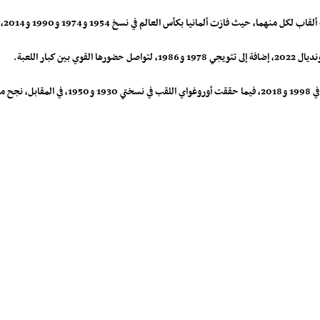
العالم في نسخ 1954 و1974 و1990 و2014، بينما حققت إيطاليا ألقابها في 1934 و1938 و1982 و2006.
 كبار اللعبة.
أما منتخبا فرنسا وأوروغواي فيمتلك كل منهما لقب