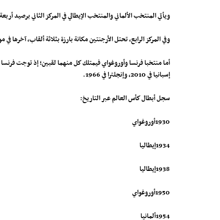
ويأتي المنتخب الألماني والمنتخب الإيطالي في المركز الثاني برصيد أربعة ألقاب لكل منهما، حيث فازت ألمانيا بكأس 
وفي المركز الرابع، تحتل الأرجنتين مكانة بارزة بثلاثة ألقاب، آخرها في مونديال 2022، إضافة إلى تتويجي 1978 و1986، لتواصل حضورها القوي بين
إسبانيا في 2010، وإنجلترا في 1966.
سجل أبطال كأس العالم عبر التاريخ:
1930أوروغواي
1934إيطاليا
1938إيطاليا
1950أوروغواي
1954ألمانيا