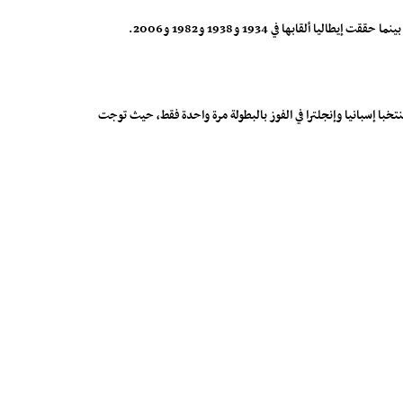
ين؛ إذ توجت فرنسا في 1998 و2018، فيما حققت أوروغواي اللقب في نسختي 1930 و1950، في المقابل، نجح منتخبا إسبانيا وإنجلترا في الفوز بالبطولة مرة واحدة فقط، حيث توجت