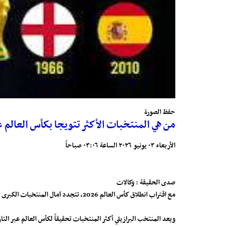
حفظ الصورة
من هي المنتخبات الأكثر تتويجا بكأس العالم عب
الأربعاء ٠٣ يونيو ٢٠٢٦ الساعة ٠٣:٠٦ صباحاً
صدى الحقيقة : وكالات
مع اقتراب انطلاق كأس العالم 2026، تتجدد آمال المنتخبات الكبرى في إضافة ألقاب جديدة إلى سجلها التاريخي، في بطولة يُنتظر أن تشهد صراعاً قوياً بين كبار كرة القدم العالمية.
ويعد المنتخب البرازيلي أكثر المنتخبات تحقيقاً لكأس العالم عبر التاريخ، بعدما توج بالبطولة في أعوام 1958 و1962 و1970 و1994 و2002،