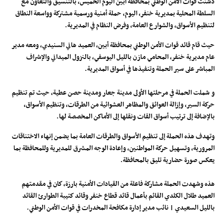
​دشّنت قوات الأمن الوطني بمحافظة أبين اليوم الخميس، بالتنسيق والتعاون مع
السلطة المحلية بمديرية خنفر، اليوم، حملة أمنية ورسمية مشتركة وواسعة النطاق
لتنظيم الأسواق، والشوارع العامة، وفرض النظام في المديرية.
​حيث قام قائد قوات الأمن الوطني بمحافظة أبين، العميد هاني السنيدي، ومعه مدير
عام مديرية خنفر، المحامي مازن بالليل اليوسفي، بالنزول الميداني والإشراف
المباشر على سير الحملة وتنفيذها في أسواق المديرية.
و ​شملت الحملة في مرحلتها الأولى مدينة جعار ومدينة حصن عطية، حيث تم تنظيم
حركة السير، وإزالة العوائق والمظاهر العشوائية من الطرقات، وتنظيم الأسواق،
بالإضافة إلى ترتيب أسواق القات ونقلها إلى الأماكن المخصصة لها.
​وتهدف هذه الحملة إلى تنظيم الأسواق والطرقات العامة بما يضمن إنهاء الاختناقات
المرورية، وتسهيل حركة المواطنين، وإعادة الوجه المشرق للمديرية وللمحافظة بما
يعكس صورة حضارية تليق بالمحافظة.
هذه و​شهدت الحملة مشاركة فاعلة من القيادات الأمنية بارزة، كان في مقدمتهم ​
العميد طلال الكلدي القائم بأعمال قائد قطاع خنفر وقائد كتيبة الطوارئ ​القائد
بالليل السعيدي | نائب مدير إدارة مكافحة المخدرات في قوات الأمن الوطني.