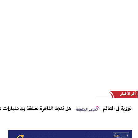
أخر الأخبار
ة في العالم
هل تتجه القاهرة لصفقة بـ4 مليارات دولار لاقتناء مقاتلات J-10CE وJ-35؟