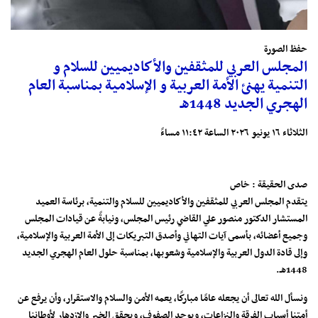
حفظ الصورة
المجلس العربي للمثقفين والأكاديميين للسلام و
التنمية يهنئ الأمة العربية و الإسلامية بمناسبة العام
الهجري الجديد 1448هـ
الثلاثاء ١٦ يونيو ٢٠٢٦ الساعة ١١:٤٢ مساءً
صدى الحقيقة : خاص
يتقدم المجلس العربي للمثقفين والأكاديميين للسلام والتنمية، برئاسة العميد
المستشار الدكتور منصور علي القاضي رئيس المجلس، ونيابةً عن قيادات المجلس
وجميع أعضائه، بأسمى آيات التهاني وأصدق التبريكات إلى الأمة العربية والإسلامية،
وإلى قادة الدول العربية والإسلامية وشعوبها، بمناسبة حلول العام الهجري الجديد
1448هـ.
ونسأل الله تعالى أن يجعله عامًا مباركًا، يعمه الأمن والسلام والاستقرار، وأن يرفع عن
أمتنا أسباب الفرقة والنزاعات، ويوحد الصفوف، ويحقق الخير والازدهار لأوطاننا