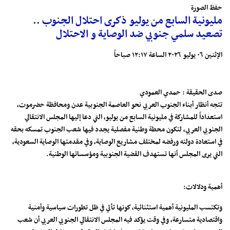
حفظ الصورة
مليونية السابع من يوليو ذكرى احتلال الجنوب ..
تصعيد سلمي جنوبي ضد الوصاية و الاحتلال
الإثنين ٠٦ يوليو ٢٠٢٦ الساعة ١٢:١٧ صباحاً
صدى الحقيقة : حمدي العمودي
تتجه أنظار أبناء الجنوب العربي نحو العاصمة الجنوبية عدن ومحافظة حضرموت،
استعداداً للمشاركة في مليونية السابع من يوليو، التي دعا إليها المجلس الانتقالي
الجنوبي العربي، لتكون محطة وطنية مفصلية يجدد فيها شعب الجنوب تمسكه بحقه
في استعادة دولته ورفضه لمختلف مشاريع الوصاية، وفي مقدمتها الوصاية السعودية،
التي يرى المجلس أنها تستهدف القضية الجنوبية ومؤسساتها الوطنية.
أهمية ودلالات:
وتكتسب المليونية أهمية استثنائية، كونها تأتي في ظل تطورات سياسية وأمنية
واقتصادية متسارعة، وفي وقت يؤكد فيه المجلس الانتقالي الجنوبي العربي أن شعب