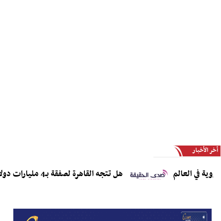
أخر الأخبار
 العالم
هل تتجه القاهرة لصفقة بـ4 مليارات دولار لاقتناء مقاتلات J-10CE وJ-35؟