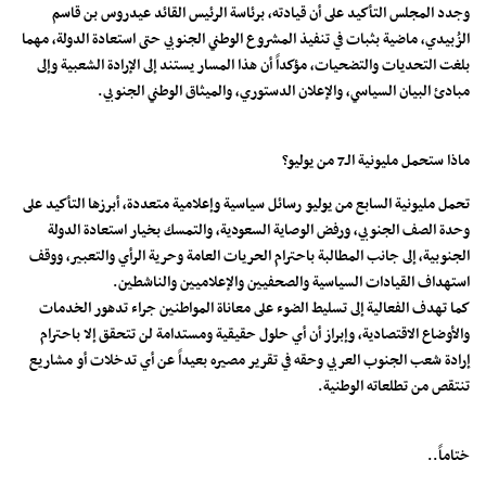
وجدد المجلس التأكيد على أن قيادته، برئاسة الرئيس القائد عيدروس بن قاسم
الزُبيدي، ماضية بثبات في تنفيذ المشروع الوطني الجنوبي حتى استعادة الدولة، مهما
بلغت التحديات والتضحيات، مؤكداً أن هذا المسار يستند إلى الإرادة الشعبية وإلى
مبادئ البيان السياسي، والإعلان الدستوري، والميثاق الوطني الجنوبي.
ماذا ستحمل مليونية الـ7 من يوليو؟
تحمل مليونية السابع من يوليو رسائل سياسية وإعلامية متعددة، أبرزها التأكيد على
وحدة الصف الجنوبي، ورفض الوصاية السعودية، والتمسك بخيار استعادة الدولة
الجنوبية، إلى جانب المطالبة باحترام الحريات العامة وحرية الرأي والتعبير، ووقف
استهداف القيادات السياسية والصحفيين والإعلاميين والناشطين.
كما تهدف الفعالية إلى تسليط الضوء على معاناة المواطنين جراء تدهور الخدمات
والأوضاع الاقتصادية، وإبراز أن أي حلول حقيقية ومستدامة لن تتحقق إلا باحترام
إرادة شعب الجنوب العربي وحقه في تقرير مصيره بعيداً عن أي تدخلات أو مشاريع
تنتقص من تطلعاته الوطنية.
ختاماً..