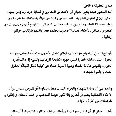
صدى الحقيقة : خاص
أكد الدكتور عبده يحيى الدباني أن الأشخاص المدانين في قضايا الإرهاب، ومن بينهم
المتورطون في اغتيال الشهيد القائد جواس وعدد من مرافقيه، وكذلك منفذو تفجير
موكب محافظ العاصمة عدن في منطقة حجيف، لا يمكن اعتبارهم أسرى حرب، بل هم
"مجرمون مدانون بأحكام قضائية" صدرت بحقهم بعد إدانتهم بارتكاب جرائم
إرهابية.
وأوضح الدباني أن إدراج هؤلاء ضمن قوائم تبادل الأسرى، استجابةً لرغبات جماعة
الحوثي، يمثل سابقة خطيرة تمس جهود مكافحة الإرهاب، وتسيء إلى ملف أسرى
الحرب، وتقوض مكانة القضاء وهيبة الدولة، فضلاً عن كونها تمثل انتهاكًا لحقوق
الضحايا وأسر الشهداء.
وشدد على أن دماء الشهداء والجرحى ليست محل مساومة أو تفاوض سياسي، وأن
الأحكام القضائية يجب أن تُحترم وألا تكون عرضة للتلاعب أو خلط الملفات في إطار أي
تفاهمات بين أطراف النزاع.
وأشار الدباني إلى أن قبائل شبوة وردفان أعلنت رفضها بـ"المهزلة"، مؤكداً أن حالة