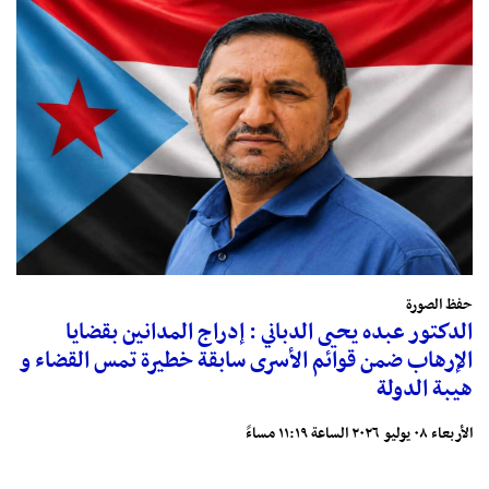
حفظ الصورة
الدكتور عبده يحيى الدباني : إدراج المدانين بقضايا
الإرهاب ضمن قوائم الأسرى سابقة خطيرة تمس القضاء و
هيبة الدولة
الأربعاء ٠٨ يوليو ٢٠٢٦ الساعة ١١:١٩ مساءً