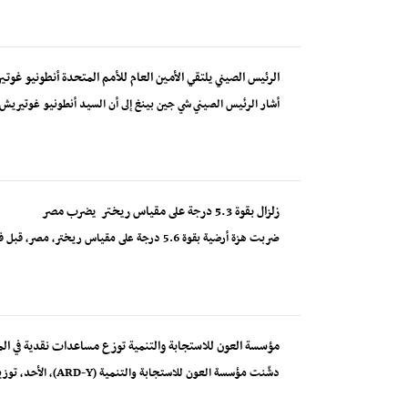
الرئيس الصيني يلتقي الأمين العام للأمم المتحدة أنطونيو غوت
أشار الرئيس الصيني شي جين بينغ إلى أن السيد أنطونيو غوتيريش، 
زلزال بقوة 5.3 درجة على مقياس ريختر يضرب مصر
ضربت هزة أرضية بقوة 5.6 درجة على مقياس ريختر، مصر، قبل فجر الاثنين، بحسب المعهد القومي للبحوث الفلكي...
مؤسسة العون للاستجابة والتنمية توزع مساعدات نقدية في الم
دشّنت مؤسسة العون للاستجابة والتنمية (ARD-Y)، الأحد، توزيع الدفعة الأولى من المساعدات النقدية متعددة...