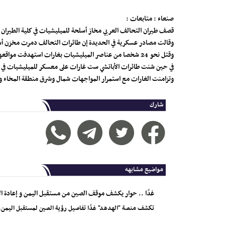
صنعاء : متابعات :
قصف طيران التحالف العربي مخاز أسلحة للميليشيات في كلية الطيران 
وقالت مصادر عسكرية في الحديدة إن طائرات التحالف دمرت مخزن أسلح
وقتل نحو 24 شخصا من عناصر الميليشيات بغارات استهدفت مواقعهم في منطقة الصليف شمال مدينة الحديدة.
في حين شنت طائرات الأباتشي ست غارات على معسكر للميليشيات في جزي
وتزامنت الغارات مع استمرار المواجهات شمال وشرق منطقة المخاء 
شارك
مواضيع مشابهه
غدًا .. حوار يكشف موقف الصين من مستقبل اليمن و إعادة الإ
تكشف منصة "الهدهد" غدًا تفاصيل رؤية الصين لمستقبل اليمن، 