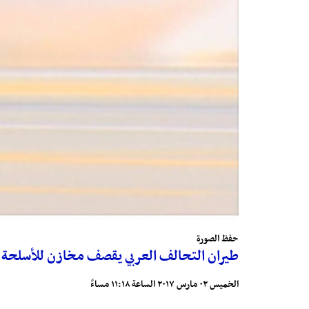
حفظ الصورة
طيران التحالف العربي يقصف مخازن للأسلحة في
الخميس ٠٢ مارس ٢٠١٧ الساعة ١١:١٨ مساءً