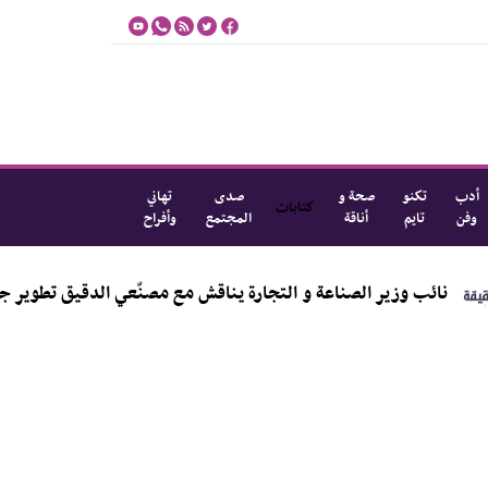
أدب
تكنو
صحة و
صدى
تهاني
كتابات
وفن
تايم
أناقة
المجتمع
وأفراح
بالألوان
نائب وزير الصناعة و التجارة يناقش مع مصنّعي