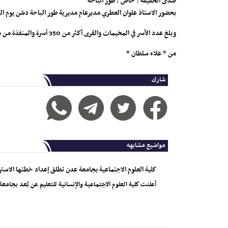
صدى الحقيقة : خاص : طور الباحة
بحضور الاستاذ علوان العطري مديرعام مديرية طور الباحة دشن يوم الخميس 2017/3/9 م توزيع فلترات تنقية المياة وحقائب صحية للنازحين والمقدمة من منظم
وبلغ عدد الأسر في المخيمات والقرى أكثر من 350 أسرة والمنفذة من منظمة صناع النهضة وبتمويل من منظمة الطفولة اليونيسف ضمن برنامج المياة والإصحاح البيئي لدعم النازحين والمجتمات المتاثرة بالصرعات.
من * علاء سلطان *
شارك
مواضيع مشابهه
كلية العلوم الاجتماعية بجامعة عدن تطلق إعداد خطتها الاستر
أعلنت كلية العلوم الاجتماعية والإنسانية للتعليم عن بُعد بجامع