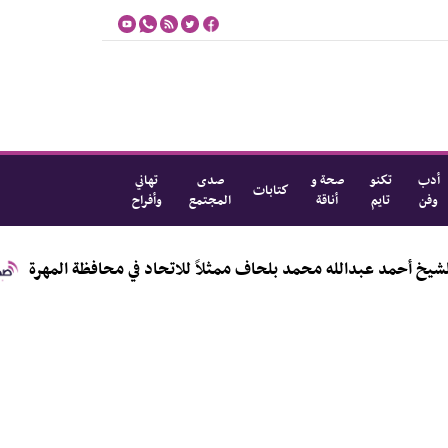
أدب
تكنو
صحة و
صدى
تهاني
كتابات
وفن
تايم
أناقة
المجتمع
وأفراح
ه محمد بلحاف ممثلاً للاتحاد في محافظة المهرة
مؤسسة الهجرة توزع (