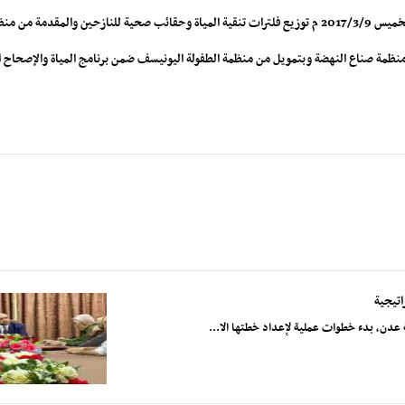
ة صناع النهضة .
اتيجية
ة عدن، بدء خطوات عملية لإعداد خطتها الا...