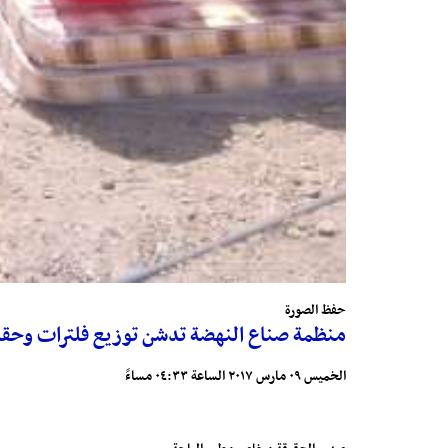
حفظ الصورة
منظمة صناع النهضة تدشن توزيع فلترات وحقا
الخميس ٠٩ مارس ٢٠١٧ الساعة ٠٤:٣٣ مساءً