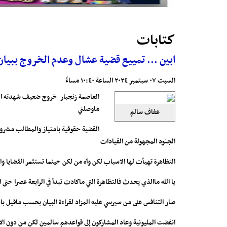
كتابات
ابين ... تمييع قضية عشال وعدم الخروج ببيا
السبت ٠٧ سبتمبر ٢٠٢٤ الساعة ١٠:٤٠ مساءً
العاصمة زنجبار خروج ضعيف شهدته الع
ماوصلني
عفاف سالم
القضية حقوقية بامتياز والمطالب مشروعة 
الجنود المجهولة من القيادات
التظاهرة تهيأت لها الاسباب لكن وآه من لكن حينما تستثمر القضايا و
يا الله ماالذي يحدث فالتظاهرة التي ماكادت تبدأ في الرابعة عصرا 
صار التنافس على من سيرسي عليه المزاد لقراءة البيان بحسب ماقيل با
انفضت المليونية وعاد المشاركون إلى قواعدهم سالمين لكن من دون الا