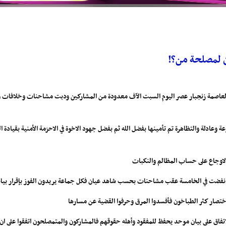
ن لمصلحة من؟!
اصمة زنجبار عصر اليوم السبت الآف معدودة من المشاركين ودبت مشاحنات وخلافات وا
وعادلة والتظاهرة تم تأمينها بفضل الله ثم بفضل جهود الاخوة في الاحزمة الأمنية بقيادة 
الاوجاع على حساب المظالم والنكبات
حتى انفضت في الخامسة عقب مشاحنات بحسب شاهد عيان فكل جماعة يريدون الفوز بإقرار بيان
ختصار كثر الطباخون فأفسدوا المرق وحرفوا القضية عن مسارها
تفاق على بيان موحد يحفظ للمفقود وأهله حقوقهم فالمشاركون والمتمصلحون اتفقوا على ان ل