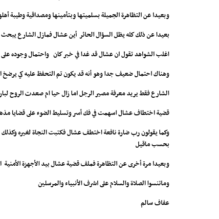
وبعيدا عن التظاهرة الجميلة بسلميتها وبتأمينها ومصداقية وطيبة أه
بعيدا عن ذلك كله يظل السؤال الحائر أين عشال فمازل الشارع يبحث له 
اغلب الشواهد تقول ان عشال قد غدا في خبر كان واحتمال وجوده على ق
وهناك احتمال ضعيف جدا وهو أنه قد يكون تم التحفظ عليه كي يرضخ او
الشارع فقط يريد معرفة مصير الرجل اما زال حيا ام صعدت الروح لبارئها
قضية اختطاف عشال اسهمت في فك أسر وتسليط الضوء على قضايا مذهلة
وكما يقولون رب ضارة نافعة اختطف عشال فكتبت النجاة لغيره وكذلك ا
بحسب ماقيل
وبعيدا مرة أخرى عن التظاهرة فملف قضية عشال بيد الأجهزة الأمنية ا
وماتنسوا الصلاة والسلام على اشرف الأنبياء والمرسلين
عفاف سالم