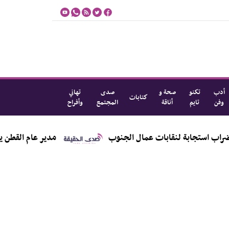
أدب
تكنو
صحة و
صدى
تهاني
كتابات
وفن
تايم
أناقة
المجتمع
وأفراح
تجابة لنقابات عمال الجنوب
مدير عام القطن يلتقي م