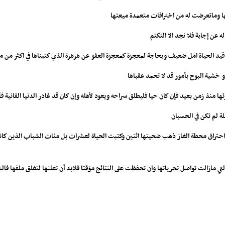
لها وماتعرضت له من اختراقات متعمدة ميعتها
عن إجابة فلا نجد الا التكتم
يد الحياة امل ضعيف وبحاجة لمعجزة كمعجزة العفو عن هرهرة الذي كتبناها في اكثر من م
 خشية البوح بأمور قد لا تحمد عقباها
 منذ زمن بعيد فإن كان حيا فليطلق سراحه ويعود لأهله وإن كان قد غادر الدنيا الفانية فأ
 لم تكن في الحسبان
حتراق محطة الغاز ذهب ضحيتها اثنين وكتبت الحياة لعشرات بل مئات الشباب الذين كانوا
لتي مازالت تواصل تحرياتها وان تحفظت على النتائج مؤقتا فلابد أن تعلنها لتغلق ملفها ف