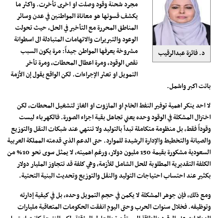
مجرد شحنة وقود وصلت او اخرى تأخرت. واكثر ما
يكشف قسوتها هو معاناة المواطنين في عدن وسائر
المناطق المحررة مع التأخير في الحل، حيث تحولت
الوعود والتبريرات والاتهامات المتبادلة الى اسطوانة
مشروخة يعرفها المواطن جيداً: مرة يكون السبب
د. فائزة عبدالرقيب
نقص الوقود، ومرة اعطال المحطات، ومرة تأخر
التمويل او تعثر الإجراءات. لكن الواقع يقول إن الأزمة
باتت اكبر واشمل.
لا احد ينكر اهمية توفير النفط الخام او المازوت او الغاز لتشغيل المحطات، لكن
اختزال المشكلة في الوقود وحده يعني تجاهل بقية اجزاء الصورة. فالكهرباء ليست
وقوداً فقط، بل منظومة متكاملة تبدأ بالتوليد ولا تنتهي عند شبكات النقل والتوزيع
والصيانة والتخطيط والإدارة الرشيدة للموارد. حتى الدعم الذي قدمته المملكة العربية
السعودية مشكورة بقيمة 150 مليون دولار، ورغم اهميته، لا يمثل سوى نحو 10% من
الكلفة التقديرية المطلوبة للحل الشامل للأزمة، وهي كلفة قد تتجاوز المليار دولار
بكثير عند احتساب احتياجات التوليد والنقل والتوزيع وتحديث البنية التحتية.
ومع ذلك، فإن جوهر المشكلة لا يكمن في حجم التمويل وحده، بل في كيفية إدارته
وتوظيفه. فخلال سنوات الحرب وحتى اليوم انفقت الحكومات المتعاقبة مليارات