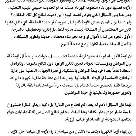
الدولارات على الوقود والطاقة المستأجرة والحلول المؤقتة، لكن النتيجة كانت استمرار
الأزمة نفسها دون بناء منظومة كهرباء مستدامة او تحديث حقيقي للبنية التحتية.
ومن هنا يبرز السؤال الذي يفرض نفسه اليوم: اين ذهبت نتائج كل تلك النفقات؟
ولماذا ما تزال المدن تعيش الأزمة ذاتها بل بصورة اكثر حدة؟ الحقيقة التي يتفق عليها
كثير من المختصين أن المشكلة ليست مالية فقط، بل إدارية وتخطيطية بالدرجة
الأولى. فجزء من تلك الأموال لو وجه نحو بناء محطات حديثة وتطوير الشبكات
وتأهيل البنية التحتية لكان الوضع مختلفاً اليوم.
ان أزمة الكهرباء لم تعد مجرد أزمة خدمية فحسب، بل تحولت تدريجياً الى أزمة ثقة
بين المواطن ومؤسسات الدولة. فحين تتكرر الوعود دون نتائج ملموسة، وتتواصل
المعاناة عاماً بعد آخر، يبدأ المواطن بالتشكيك في قدرة الجهات المعنية على إدارة
الملفات الأساسية او الوفاء بالتزاماتها. ومن هنا فإن معالجة ملف الكهرباء لم تعد
مرتبطة فقط بتحسين خدمة عامة، بل اصبحت جزءاً من استعادة الثقة بالدولة
وتعزيز حضورها وفاعليتها في حياة المواطنين.
لهذا فإن السؤال الاهم لم يعد: كم نحتاج من المال؟ بل: كيف يدار المال؟ فمشروع
بقيمة مليار دولار يدار بكفاءة وشفافية قد يحقق نتائج افضل من ثلاثة مليارات دولار
تبتلعها العشوائية او الفساد او غياب الرؤية.
إن إنهاء أزمة الكهرباء يتطلب الانتقال من سياسة إدارة الأزمة الى سياسة حل الأزمة.