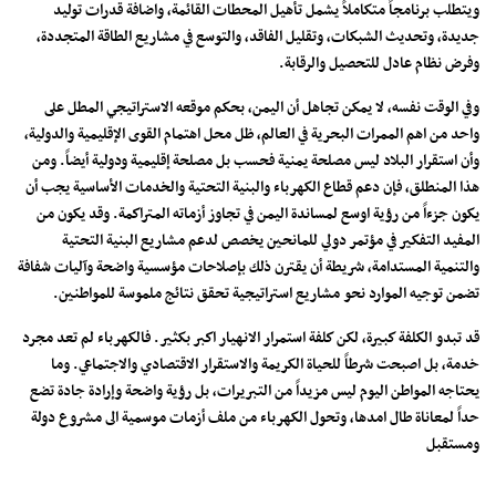
ويتطلب برنامجاً متكاملاً يشمل تأهيل المحطات القائمة، واضافة قدرات توليد
جديدة، وتحديث الشبكات، وتقليل الفاقد، والتوسع في مشاريع الطاقة المتجددة،
وفرض نظام عادل للتحصيل والرقابة.
وفي الوقت نفسه، لا يمكن تجاهل أن اليمن، بحكم موقعه الاستراتيجي المطل على
واحد من اهم الممرات البحرية في العالم، ظل محل اهتمام القوى الإقليمية والدولية،
وأن استقرار البلاد ليس مصلحة يمنية فحسب بل مصلحة إقليمية ودولية أيضاً. ومن
هذا المنطلق، فإن دعم قطاع الكهرباء والبنية التحتية والخدمات الأساسية يجب أن
يكون جزءاً من رؤية اوسع لمساندة اليمن في تجاوز أزماته المتراكمة. وقد يكون من
المفيد التفكير في مؤتمر دولي للمانحين يخصص لدعم مشاريع البنية التحتية
والتنمية المستدامة، شريطة أن يقترن ذلك بإصلاحات مؤسسية واضحة وآليات شفافة
تضمن توجيه الموارد نحو مشاريع استراتيجية تحقق نتائج ملموسة للمواطنين.
قد تبدو الكلفة كبيرة، لكن كلفة استمرار الانهيار اكبر بكثير. فالكهرباء لم تعد مجرد
خدمة، بل اصبحت شرطاً للحياة الكريمة والاستقرار الاقتصادي والاجتماعي. وما
يحتاجه المواطن اليوم ليس مزيداً من التبريرات، بل رؤية واضحة وإرادة جادة تضع
حداً لمعاناة طال امدها، وتحول الكهرباء من ملف أزمات موسمية الى مشروع دولة
ومستقبل