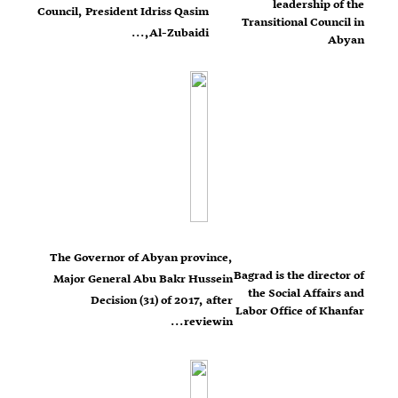
leadership of the
Council, President Idriss Qasim
Transitional Council in
Al-Zubaidi,...
Abyan
The Governor of Abyan province,
Bagrad is the director of
Major General Abu Bakr Hussein
the Social Affairs and
Decision (31) of 2017, after
Labor Office of Khanfar
reviewin...