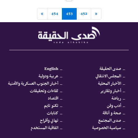
»
454
453
452
«
صدى الحقيقة
English
المجلس الانتقالي
عربية ودولية
الأخبار المحلية
أخبار الجنوب العسكرية والأمنية
أخبار وتقارير
لقاءات وتحقيقات
رياضة
اقتصاد
أدب وفن
تكنو تايم
صحة و أناقة
كتابات
صدى المجتمع
تهاني وأفراح
سياسية الخصوصية
اتفاقية المستخدم