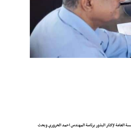
مؤسسة العامة لإكثار البذور برئاسة المهندس احمد الحروري وبحث