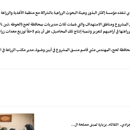
ذي تنفذه مؤسسة إكثار البذور وهيئة البحوث الزراعية بالشراكة مع منظمة الأغذية والزراعة 
ي المشروع ومناطق الاستهداف والتي شملت ثلاث مديريات بمحافظة لحج (الحوطه ،تبن ،الح
راعتها في أراضيهم لتعزيز وتنمية إنتاج تلك المحاصيل، على أن يتم لاحقاً توزيع معدات زر
حافظة لحج، المهندس مثنى قاسم منسق المشروع في أبين وشبوة، مدير مكتب الزراعة في ا
دي، الثلاثاء، بزيارة لمبنى مصلحة ال...