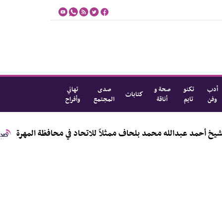
أدب
تكنو
صحة و
صدى
تهاني
كتابات
وفن
تايم
أناقة
المجتمع
وأفراح
 عبدالله محمد بلحاف ممثلاً للاتحاد في محافظة المهرة
م