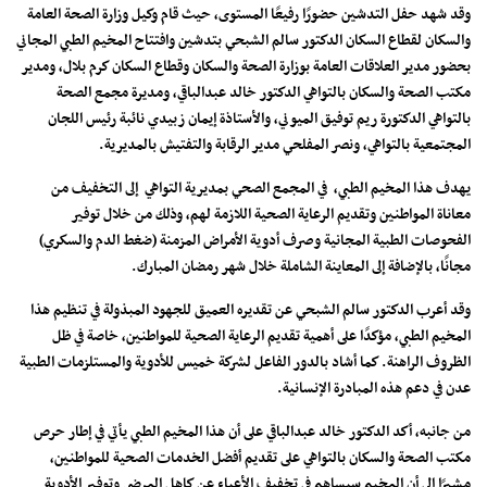
وقد شهد حفل التدشين حضورًا رفيعًا المستوى، حيث قام وكيل وزارة الصحة العامة
والسكان لقطاع السكان الدكتور سالم الشبحي بتدشين وافتتاح المخيم الطبي المجاني
بحضور مدير العلاقات العامة بوزارة الصحة والسكان وقطاع السكان كرم بلال، ومدير
مكتب الصحة والسكان بالتواهي الدكتور خالد عبدالباقي، ومديرة مجمع الصحة
بالتواهي الدكتورة ريم توفيق الميوني، والأستاذة إيمان زبيدي نائبة رئيس اللجان
المجتمعية بالتواهي، ونصر المفلحي مدير الرقابة والتفتيش بالمديرية.
يهدف هذا المخيم الطبي، في المجمع الصحي بمديرية التواهي إلى التخفيف من
معاناة المواطنين وتقديم الرعاية الصحية اللازمة لهم، وذلك من خلال توفير
الفحوصات الطبية المجانية وصرف أدوية الأمراض المزمنة (ضغط الدم والسكري)
مجانًا، بالإضافة إلى المعاينة الشاملة خلال شهر رمضان المبارك.
وقد أعرب الدكتور سالم الشبحي عن تقديره العميق للجهود المبذولة في تنظيم هذا
المخيم الطبي، مؤكدًا على أهمية تقديم الرعاية الصحية للمواطنين، خاصة في ظل
الظروف الراهنة. كما أشاد بالدور الفاعل لشركة خميس للأدوية والمستلزمات الطبية
عدن في دعم هذه المبادرة الإنسانية.
من جانبه، أكد الدكتور خالد عبدالباقي على أن هذا المخيم الطبي يأتي في إطار حرص
مكتب الصحة والسكان بالتواهي على تقديم أفضل الخدمات الصحية للمواطنين،
مشيرًا إلى أن المخيم سيساهم في تخفيف الأعباء عن كاهل المرضى وتوفير الأدوية