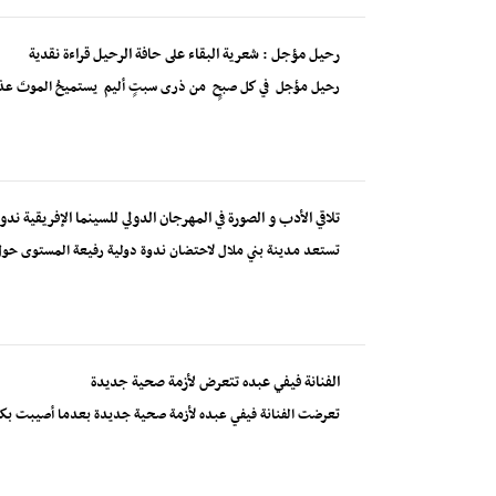
رحيل مؤجل : شعرية البقاء على حافة الرحيل قراءة نقدية
رحيل مؤجل في كل صبحٍ من ذرى سبتٍ أليم يستميحُ الموتَ عذراً كائن
تلاقي الأدب و الصورة في المهرجان الدولي للسينما الإفريقية ندوة
تستعد مدينة بني ملال لاحتضان ندوة دولية رفيعة المستوى حول 
الفنانة فيفي عبده تتعرض لأزمة صحية جديدة
تعرضت الفنانة فيفي عبده لأزمة صحية جديدة بعدما أصيبت بكسر ف