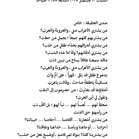
السبت ١٣ سبتمبر ٢٠٢٥ الساعة ١٢:٥٥ صباحاً
صدى الحقيقة : خاص
من يشتري الأعراب مني ، والعروبةَ والعربْ؟
من يشتريهم كلهم جمعاً ؛ بحِملٍ من حطبْ؟
من يشتري أشرافهم بحذاء طفلٍ من حلب؟
من يشتري أذقانهم؟ ولهُ اذا شاء الشنبْ؟
ماقد سمعنا عاقلاً يبتاع من تيسٍ ذنبْ
من يشتري الأعراب مني ، والعروبةَ والعربْ؟
بدموع طفلٍ قد بكى - قهراً - على أمٍّ وأبْ
مسكينةٌ ياطفلةً صاحتْ ، وقالت ياعربْ
أشلاؤها قد بعثرتْ : من حضرموت إلى النقبْ
وتقول لي أين العربْ؟
سحقاً لهم ... تُعساً لهم ... تباً لهمْ ؛ بل ألفُ تبْ
من رأسهمْ حتى الذنبْ
من يشتري أشعارنا ... أقلامنا ... أحلامنا ... خيباتنا؟
أحزاننا ... أوجاعنا ويأسنا ... خداعنا ونفاقنا؟
من يشترينا كلنا؟ بنواة تمرٍ فاسدٍ ، أوشسعِ نعلٍ من خشب؟