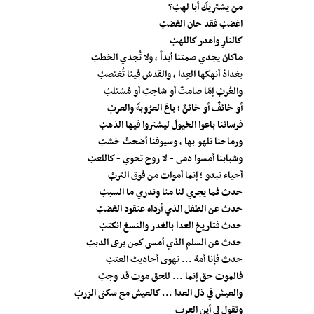
من يشتريكَ أبا لهبْ؟
اغضبْ فقد حان الغضبْ
كالنارِ واهدر كاللهبْ
ماكانَ يجدي صمتنا أبداً ، ولا تُجدي الخطبْ
بغدادُ أنهكها العِدا ، والقدسُ فينا تُغتصبْ
والعُربُ إمّا صامتٌ أو شاجبٌ أو مُسْتلبْ
أو خائفٌ أو خائنٌ ؛ باعَ العرُوبةَ والعربْ
فرساننا باعوا الخيولَ ليشتروا فيها الذهبْ
ورماحنا نلهو بها ، وسيوفنا أضحتْ خشبْ
وشبابنا أمسوا دمى - لا روح تحوي - كاللعبْ
أحياء نبدو ؛ إنما أموات من فوق التربْ
حدث فما يجري لنا منا وندري ما السببْ
حدث عن الطفل الذي أرداه عنقود الغضبْ
حدث فتاريخ العدا بالغدر والنسغ انكتبْ
حدث عن السلم الذي أمسى كمن يرعى الدببْ
حدث فإنا أمة ... تهوى أحاديث العتبْ
فالموت حق إنما ... للحق موت قد وجبْ
والعيش في ذل العدا ... كالعيش مع سكنى الزربْ
وتقول لي أين العرب