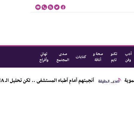
أدب
تكنو
صحة و
صدى
تهاني
كتابات
وفن
تايم
أناقة
المجتمع
وأفراح
قطاعات الخدمية و التنموية
أنجبتهم أمام أطباء المستشفى .. لكن تحليل الـ A