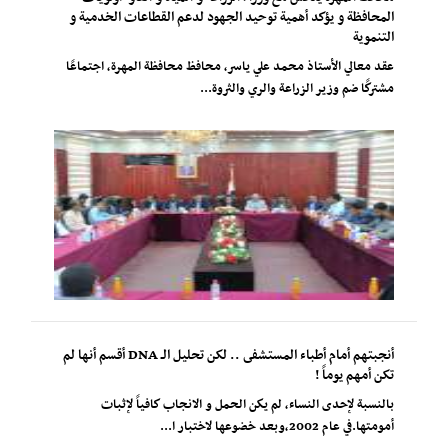
المحافظة و يؤكد أهمية توحيد الجهود لدعم القطاعات الخدمية و
التنموية
عقد معالي الأستاذ محمد علي ياسر، محافظ محافظة المهرة، اجتماعًا
مشتركًا ضم وزير الزراعة والري والثروة...
أنجبتهم أمام أطباء المستشفى .. لكن تحليل الـ DNA أقسم أنها لم
تكن أمهم يوماً !
بالنسبة لإحدى النساء، لم يكن الحمل و الانجاب كافياً لإثبات
أمومتها.في عام 2002،وبعد خضوعها لاختبار ا...