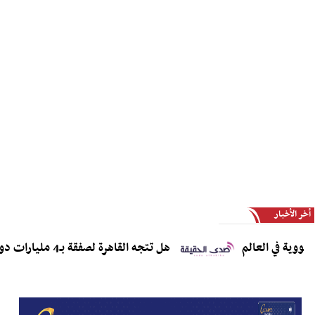
أخر الأخبار
ي العالم
هل تتجه القاهرة لصفقة بـ4 مليارات دولار لاقتناء مقاتلات J-10CE وJ-35؟