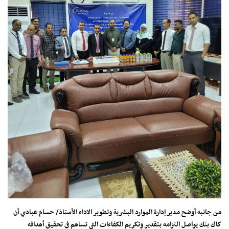
من جانبه أوضح مدير إدارة الموارد البشرية وتطوير الاداء الأستاذ/ حسام عبادي أن
كاك بنك يواصل التزامه بتقدير وتكريم الكفاءات التي تساهم في تحقيق أهدافه