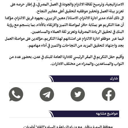
الاستراتيجية، وترسيخ ثقافة الالتزام والجودة في العمل المصرفي، في إطار حرصه على
تعزيز بيئة العمل وتحفيز موظفيه لتحقيق أعلى معايير النجاح.
الى ذلك أشاد مدير ادارة الالتزام، الاستاذ/ معين الزبيري، بجهود فريق الالتزام، مؤكدا
أن هذا التكريم هو بمثابة حافز لمواصلة التميز والارتقاء بالأداء، بما ينسجم مع رؤية
البنك في تحقيق الريادة المصرفية وتعزيز ثقة العملاء والمساهمين.
فيما عبر موظفو ادارة الالتزام عن امتنانهم لهذا التكريم، مؤكدين على مواصلة العمل
بجد واجتهاد لتحقيق المزيد من النجاحات والتميز في أداء مهامهم.
وأقيم حفل التكريم في المقر الرئيسي للادارة العامة للبنك في عدن، بحضور عدد من
النواب والمساعدين، والمدراء من مختلف الادارات.
شارك
مواضيع مشابهه
محافظ المهرة يناقش مع وزراء الزراعة و المياه و"الفاو" أولويات