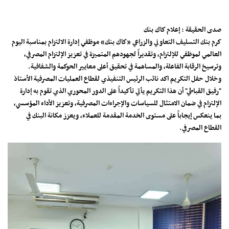
صدى الحقيقة : إعلام كاك بنك
كرم بنك التسليف التعاوني والزراعي «كاك بنك» موظفي إدارة الالتزام بمناسبة اليوم
العالمي لموظفي للإلتزام، وتقديراً لجهودهم المتميزة في تعزيز الإلتزام المصرفي،
وترسيخ الرقابة الفاعلة، والمساهمة في تحقيق أعلى معايير الحوكمة والشفافية.
وخلال حفل التكريم اكد نائب الرئيس التنفيذي لقطاع العمليات المصرفية الأستاذ
"رفيق القباطي" أن هذا التكريم يأتي تأكيداً على الدور المحوري الذي تقوم به إدارة
الإلتزام في ضمان الامتثال للسياسات والإجراءات المصرفية، وتعزيز الأداء المؤسسي،
بما ينعكس إيجاباً على مستوى الخدمة المقدمة للعملاء، ويعزز مكانة البنك في
القطاع المصرفي.