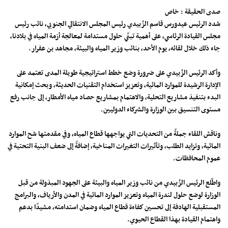
صدى الحقيقة : خاص
شدد الرئيس عيدورس قاسم الزُبيدي رئيس المجلس الانتقالي الجنوبي، نائب رئيس
مجلس القيادة الرئاسي، على أهمية تبنّي حلول مستدامة لمعالجة أزمة المياه في بلادنا،
جاء ذلك خلال لقائه، يوم الأحد، بنائب وزير المياه والبيئة، مجاهد بن عفرار.
وأكد الرئيس الزُبيدي على ضرورة وضع خطط استراتيجية طويلة المدى تعتمد على
الإدارة الرشيدة للموارد المائية، وتعزيز استخدام التقنيات الحديثة، وبحث إمكانية
البدء بتنفيذ مشاريع التحلية، والاهتمام بمشاريع حصاد مياه الأمطار، إلى جانب رفع
مستوى التنسيق بين الوزارة والشركاء الدوليين.
وناقش اللقاء جملةً من التحديات التي يواجهها قطاع المياه، وفي مقدمتها شح الموارد
المائية، وتزايد الطلب، وتأثيرات التغيرات المناخية، إضافةً إلى ضعف البنية التحتية في
عموم المحافظات.
واطّلع الرئيس الزُبيدي من نائب وزير المياه والبيئة على الجهود المبذولة من قبل
الوزارة لوضع حلول لندرة المياه وتعزيز الموارد المائية في المدن والأرياف، والبرامج
المستقبلية الهادفة إلى تحسين كفاءة قطاع المياه وضمان استدامته، مشيدًا بدعم
واهتمام القيادة بهذا القطاع الحيوي.