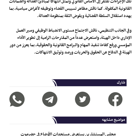
تلك الإجراءات تفتقر إلى الأساس القانوني وتمثل انتهاكاً لمبادئ العدالة والضمانات
القانونية المكفولة. كما ناقش مظاهر تسييس القضاء وتوظيفه لأغراض سياسية، بما
يهدد استقلال السلطة القضائية ويقوض الثقة بمنظومة العدالة.
وفي الجانب التنظيمي، ناقش الاجتماع مستوى الانضباط الوظيفي وسير العمل
الإداري داخل الهيئة، واستعرض عدداً من المقترحات الرامية إلى تطوير الأداء
المؤسسي ورفع كفاءة تنفيذ المهام والبرامج القانونية والحقوقية، بما يعزز من دور
الهيئة في الدفاع عن الحقوق والحريات ورصد وتوثيق الانتهاكات.
شارك
مواضيع مشابهه
مجلس المستشارين يستعرض مستجدات الأوضاع في حضرموت