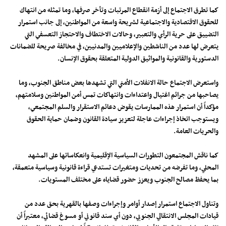
كما تطرق الاجتماع إلى أزمة انقطاع المرتبات وتأخر صرفها، وما تمثله من انتهاك
للحقوق الاقتصادية والاجتماعية لشريحة واسعة من المواطنين، إلى جانب استمرار
التضييق على حرية الرأي والتعبير، وحالات الاختطاف والاحتجاز التعسفي التي
يتعرض لها عدد من الناشطين والإعلاميين والمدنيين، في مخالفة صريحة للضمانات
الدستورية والقانونية والمواثيق الدولية المتعلقة بحقوق الإنسان.
واستعرض الاجتماع حالة الانفلات الأمني التي تشهدها بعض مناطق الجنوب، وما
يصاحبها من جرائم اغتيال واعتداءات وانتهاكات تمس أمن المواطنين وسلامتهم،
مؤكداً أن استمرار هذه الممارسات يقوض دعائم الاستقرار والسلم المجتمعي،
ويستوجب اتخاذ إجراءات عاجلة لتعزيز سيادة القانون وضمان حماية الحقوق
والحريات العامة.
كما ناقش المجتمعون التطورات السياسية الإقليمية وانعكاساتها على المشهد
المحلي، وما تفرضه من تحديات ومتغيرات تستدعي قراءة قانونية وسياسية متعمقة،
بما يحفظ مصالح الجنوب ويعزز حضور قضاياه على مختلف المستويات.
وتناول الاجتماع استمرار إصدار أوامر وإجراءات وصفها بالقهرية بحق عدد من
قيادات المجلس الانتقالي الجنوبي، دون أي سند قانوني أو مسوغ قضائي، معتبراً أن